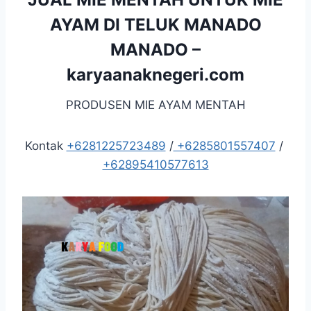
AYAM DI TELUK MANADO
MANADO –
karyaanaknegeri.com
PRODUSEN MIE AYAM MENTAH
Kontak
+6281225723489
/
+6285801557407
/
+62895410577613