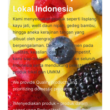
Lokal Indonesia
Kami menyediakan produk seperti lisplang
kayu jati, welit daun nipah, gedeg bambu,
hingga aneka kerajinan tangan yang
dibuat oleh pengrajin lokal
berpengalaman. Dengan komitmen pada
kualitas, keaslian, dan harga kompetitif,
kami siap melayani pengiriman ke seluruh
Indonesia serta mendukung pelestarian
produk lokal dan UMKM
We provide Quality products and
prioritizing domestic products
(Menyediakan produk – produk dalam