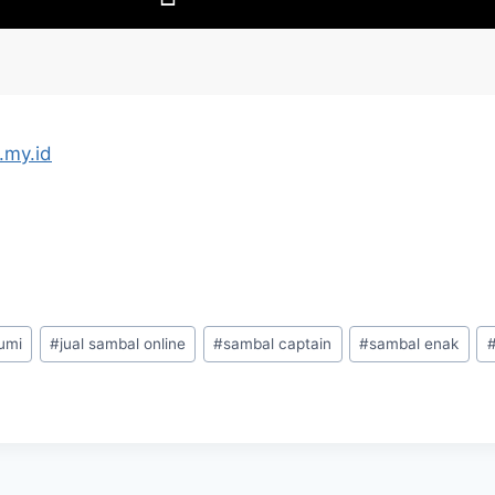
.my.id
umi
#
jual sambal online
#
sambal captain
#
sambal enak