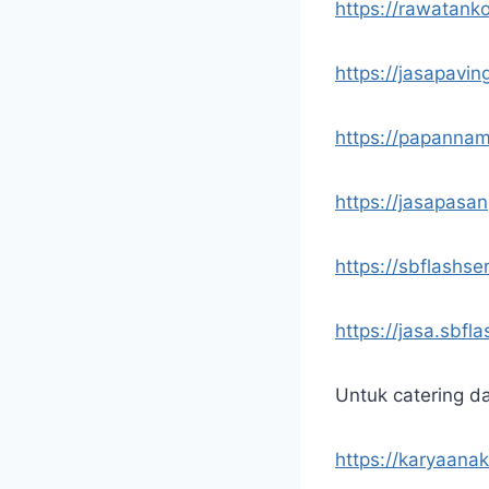
https://rawatank
https://jasapavin
https://papannam
https://jasapasa
https://sbflashse
https://jasa.sbfl
Untuk catering d
https://karyaana