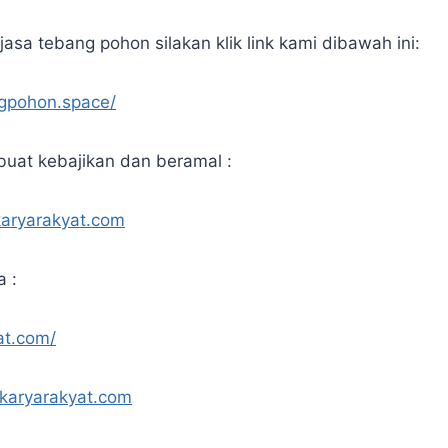
asa tebang pohon silakan klik link kami dibawah ini:
ngpohon.space/
uat kebajikan dan beramal :
karyarakyat.com
a :
at.com/
.karyarakyat.com