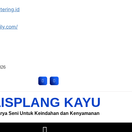
tering.id
ily.com/