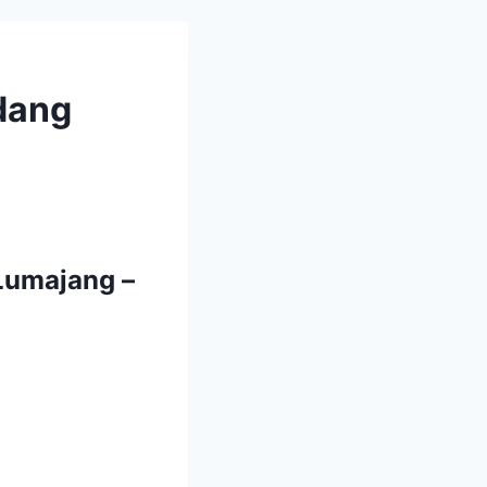
dang
Lumajang –