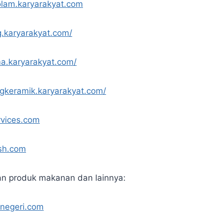
olam.karyarakyat.com
g.karyarakyat.com/
a.karyarakyat.com/
ngkeramik.karyarakyat.com/
rvices.com
ash.com
an produk makanan dan lainnya:
knegeri.com