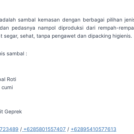
adalah sambal kemasan dengan berbagai pilihan jen
dan pedasnya nampol diproduksi dari rempah-rempa
t segar, sehat, tanpa pengawet dan dipacking higienis.
is sambal :
al Roti
 cumi
a
it Geprek
5723489
/
+6285801557407
/
+62895410577613