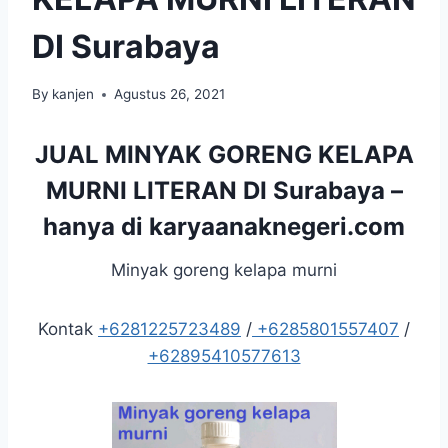
DI Surabaya
By
kanjen
Agustus 26, 2021
JUAL MINYAK GORENG KELAPA
MURNI LITERAN DI Surabaya –
hanya di
karyaanaknegeri.com
Minyak goreng kelapa murni
Kontak
+6281225723489
/
+6285801557407
/
+62895410577613