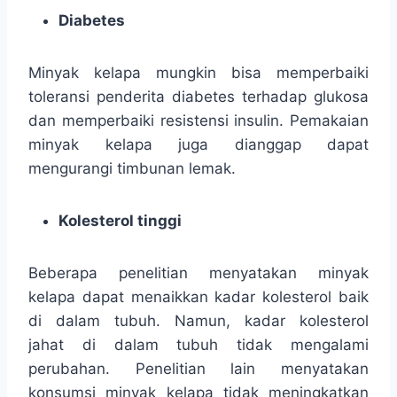
Diabetes
Minyak kelapa mungkin bisa memperbaiki
toleransi penderita diabetes terhadap glukosa
dan memperbaiki resistensi insulin. Pemakaian
minyak kelapa juga dianggap dapat
mengurangi timbunan lemak.
Kolesterol tinggi
Beberapa penelitian menyatakan minyak
kelapa dapat menaikkan kadar kolesterol baik
di dalam tubuh. Namun, kadar kolesterol
jahat di dalam tubuh tidak mengalami
perubahan. Penelitian lain menyatakan
konsumsi minyak kelapa tidak meningkatkan