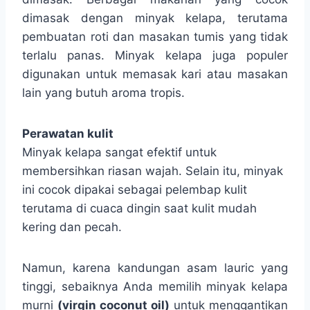
dimasak dengan minyak kelapa, terutama
pembuatan roti dan masakan tumis yang tidak
terlalu panas. Minyak kelapa juga populer
digunakan untuk memasak kari atau masakan
lain yang butuh aroma tropis.
Perawatan kulit
Minyak kelapa sangat efektif untuk
membersihkan riasan wajah. Selain itu, minyak
ini cocok dipakai sebagai pelembap kulit
terutama di cuaca dingin saat kulit mudah
kering dan pecah.
Namun, karena kandungan asam lauric yang
tinggi, sebaiknya Anda memilih minyak kelapa
murni
(virgin coconut oil)
untuk menggantikan