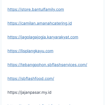
https://store.bantulfamily.com
https://camilan.amanahcatering.id
https://jagolagajogja.karyarakyat.com
https://lisplangkayu.com
https://tebangpohon.sbflashservices.com/
https://sbflashfood.com/
https://jajanpasar.my.id