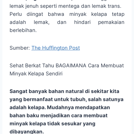
lemak jenuh seperti mentega dan lemak trans.
Perlu diingat bahwa minyak kelapa tetap
adalah lemak, dan hindari pemakaian
berlebihan.
Sumber:
The Huffington Post
Sehat Berkat Tahu BAGAIMANA Cara Membuat
Minyak Kelapa Sendiri
Sangat banyak bahan natural di sekitar kita
yang bermanfaat untuk tubuh, salah satunya
adalah kelapa. Mudahnya mendapatkan
bahan baku menjadikan cara membuat
minyak kelapa tidak sesukar yang
dibayangkan.