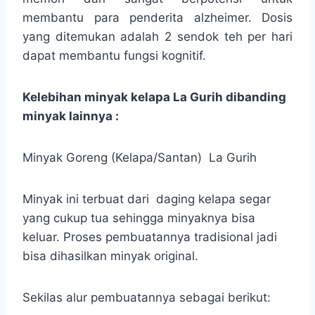
membantu para penderita alzheimer. Dosis
yang ditemukan adalah 2 sendok teh per hari
dapat membantu fungsi kognitif.
Kelebihan minyak kelapa La Gurih dibanding
minyak lainnya :
Minyak Goreng (Kelapa/Santan) La Gurih
Minyak ini terbuat dari daging kelapa segar
yang cukup tua sehingga minyaknya bisa
keluar. Proses pembuatannya tradisional jadi
bisa dihasilkan minyak original.
Sekilas alur pembuatannya sebagai berikut: