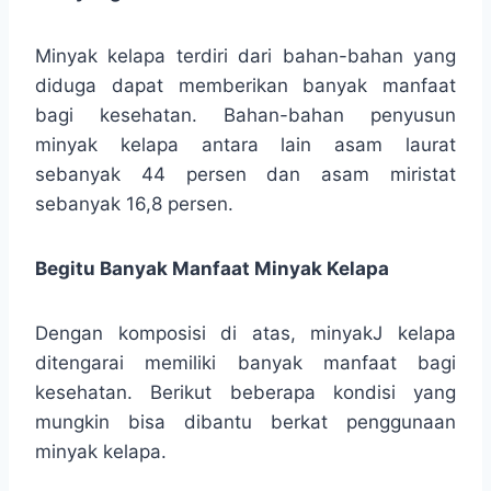
Minyak kelapa terdiri dari bahan-bahan yang
diduga dapat memberikan banyak manfaat
bagi kesehatan. Bahan-bahan penyusun
minyak kelapa antara lain asam laurat
sebanyak 44 persen dan asam miristat
sebanyak 16,8 persen.
Begitu Banyak Manfaat Minyak Kelapa
Dengan komposisi di atas, minyakJ kelapa
ditengarai memiliki banyak manfaat bagi
kesehatan. Berikut beberapa kondisi yang
mungkin bisa dibantu berkat penggunaan
minyak kelapa.