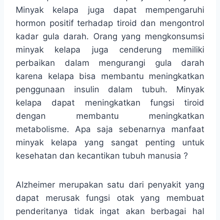
Minyak kelapa juga dapat mempengaruhi
hormon positif terhadap tiroid dan mengontrol
kadar gula darah. Orang yang mengkonsumsi
minyak kelapa juga cenderung memiliki
perbaikan dalam mengurangi gula darah
karena kelapa bisa membantu meningkatkan
penggunaan insulin dalam tubuh. Minyak
kelapa dapat meningkatkan fungsi tiroid
dengan membantu meningkatkan
metabolisme. Apa saja sebenarnya manfaat
minyak kelapa yang sangat penting untuk
kesehatan dan kecantikan tubuh manusia ?
Alzheimer merupakan satu dari penyakit yang
dapat merusak fungsi otak yang membuat
penderitanya tidak ingat akan berbagai hal