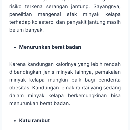
risiko terkena serangan jantung. Sayangnya,
penelitian mengenai efek minyak kelapa
terhadap kolesterol dan penyakit jantung masih
belum banyak.
Menurunkan berat badan
Karena kandungan kalorinya yang lebih rendah
dibandingkan jenis minyak lainnya, pemakaian
minyak kelapa mungkin baik bagi penderita
obesitas. Kandungan lemak rantai yang sedang
dalam minyak kelapa berkemungkinan bisa
menurunkan berat badan.
Kutu rambut