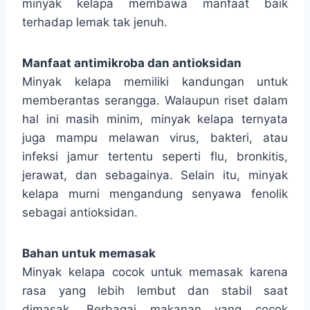
minyak kelapa membawa manfaat baik
terhadap lemak tak jenuh.
Manfaat antimikroba dan antioksidan
Minyak kelapa memiliki kandungan untuk
memberantas serangga. Walaupun riset dalam
hal ini masih minim, minyak kelapa ternyata
juga mampu melawan virus, bakteri, atau
infeksi jamur tertentu seperti flu, bronkitis,
jerawat, dan sebagainya. Selain itu, minyak
kelapa murni mengandung senyawa fenolik
sebagai antioksidan.
Bahan untuk memasak
Minyak kelapa cocok untuk memasak karena
rasa yang lebih lembut dan stabil saat
dimasak. Berbagai makanan yang cocok