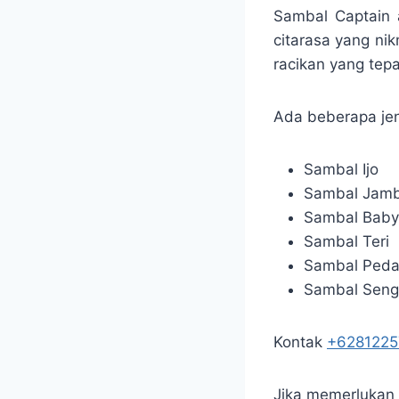
Sambal Captain
citarasa yang ni
racikan yang tep
Ada beberapa jen
Sambal Ijo
Sambal Jamb
Sambal Baby
Sambal Teri
Sambal Ped
Sambal Seng
Kontak
+628122
Jika memerlukan j