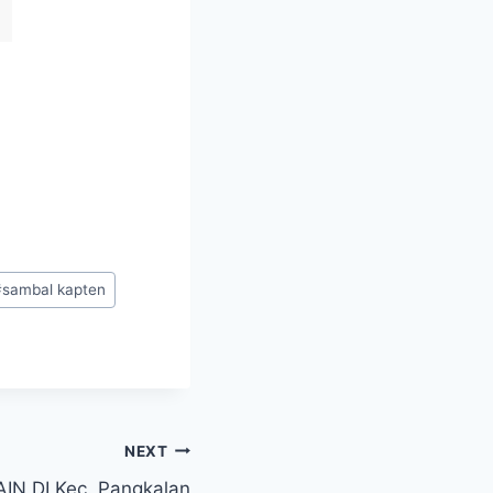
#
sambal kapten
NEXT
N DI Kec. Pangkalan