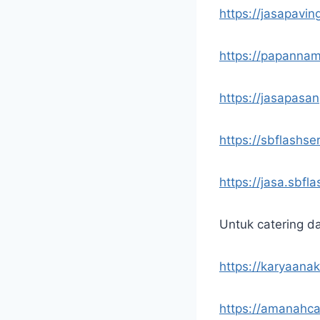
https://jasapavin
https://papannam
https://jasapasa
https://sbflashse
https://jasa.sbfl
Untuk catering d
https://karyaana
https://amanahca