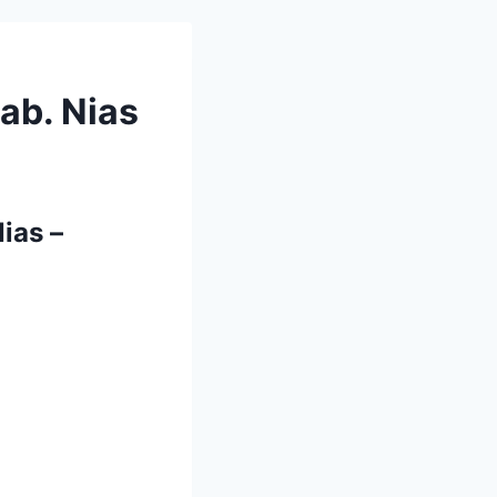
ab. Nias
ias –