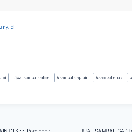
.my.id
umi
#
jual sambal online
#
sambal captain
#
sambal enak
N DI Kec. Paminggir
JUAL SAMBAL CAPTAI