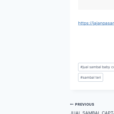
https://jajanpasar
#
jual sambal baby c
#
sambal teri
PREVIOUS
JUAL SAMBAL CAPTAI