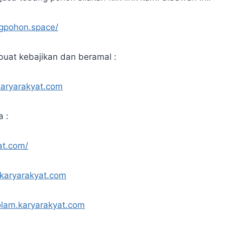
ngpohon.space/
uat kebajikan dan beramal :
karyarakyat.com
a :
at.com/
.karyarakyat.com
olam.karyarakyat.com