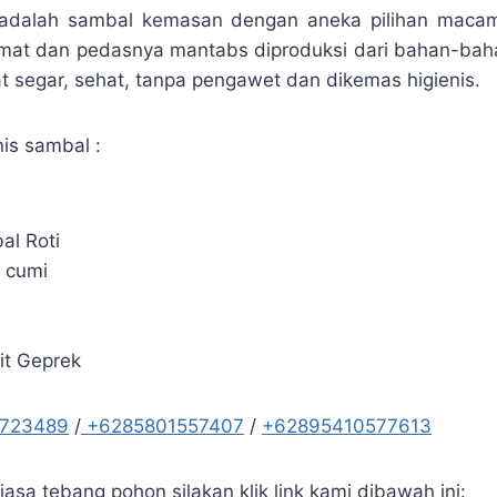
 adalah sambal kemasan dengan aneka pilihan maca
kmat dan pedasnya mantabs diproduksi dari bahan-bah
at segar, sehat, tanpa pengawet dan dikemas higienis.
is sambal :
al Roti
 cumi
a
it Geprek
5723489
/
+6285801557407
/
+62895410577613
asa tebang pohon silakan klik link kami dibawah ini: