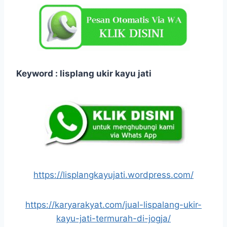
Keyword : lisplang ukir kayu jati
https://lisplangkayujati.wordpress.com/
https://karyarakyat.com/jual-lispalang-ukir-
kayu-jati-termurah-di-jogja/