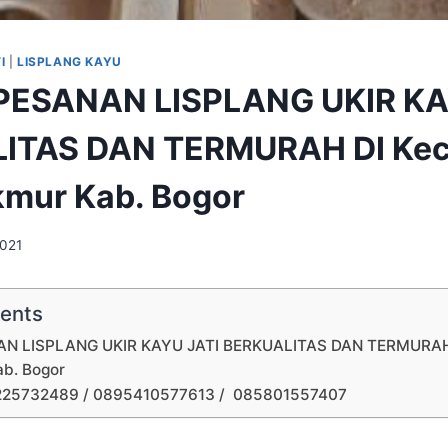
I
|
LISPLANG KAYU
PESANAN LISPLANG UKIR KA
ITAS DAN TERMURAH DI Kec
mur Kab. Bogor
2021
tents
N LISPLANG UKIR KAYU JATI BERKUALITAS DAN TERMURAH 
b. Bogor
225732489 / 0895410577613 / 085801557407