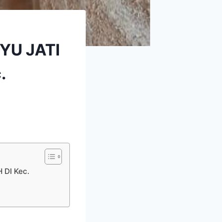
YU JATI
.
DI Kec.