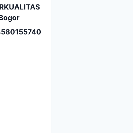
ERKUALITAS
Bogor
580155740