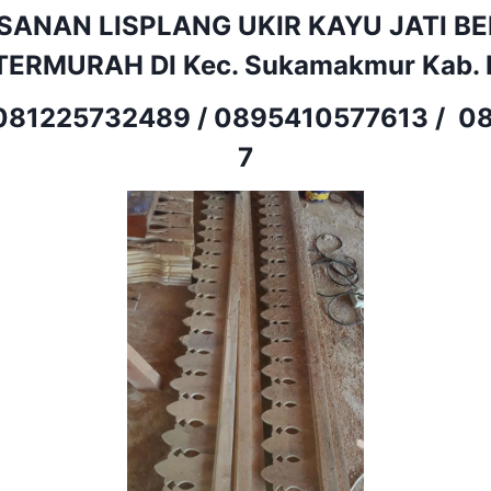
SANAN LISPLANG UKIR KAYU JATI B
TERMURAH DI Kec. Sukamakmur Kab. 
081225732489
/
0895410577613
/
08
7