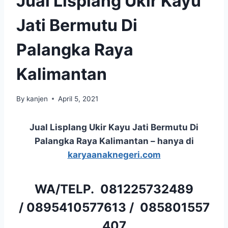
Jual Lisplang Ukir Kayu
Jati Bermutu Di
Palangka Raya
Kalimantan
By
kanjen
April 5, 2021
Jual Lisplang Ukir Kayu Jati Bermutu Di
Palangka Raya Kalimantan – hanya di
karyaanaknegeri.com
WA/TELP.
081225732489
/
0895410577613
/
085801557
407