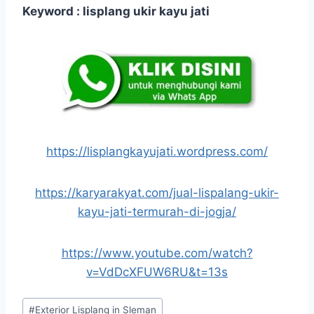
Keyword : lisplang ukir kayu jati
https://lisplangkayujati.wordpress.com/
https://karyarakyat.com/jual-lispalang-ukir-
kayu-jati-termurah-di-jogja/
https://www.youtube.com/watch?
v=VdDcXFUW6RU&t=13s
#
Exterior Lisplang in Sleman