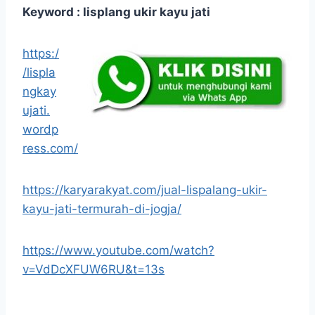
Keyword : lisplang ukir kayu jati
https:/
/lispla
ngkay
ujati.
wordp
ress.com/
https://karyarakyat.com/jual-lispalang-ukir-
kayu-jati-termurah-di-jogja/
https://www.youtube.com/watch?
v=VdDcXFUW6RU&t=13s