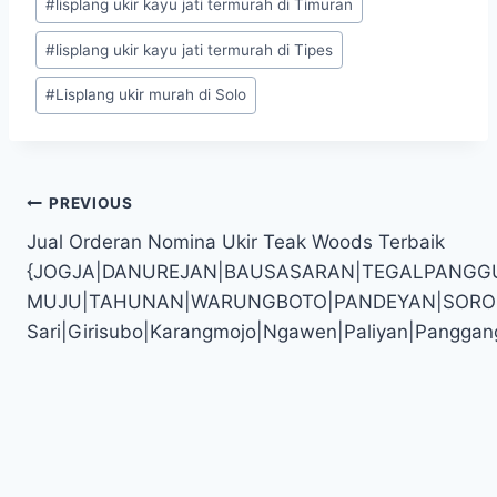
#
lisplang ukir kayu jati termurah di Timuran
#
lisplang ukir kayu jati termurah di Tipes
#
Lisplang ukir murah di Solo
PREVIOUS
Jual Orderan Nomina Ukir Teak Woods Terbaik
{JOGJA|DANUREJAN|BAUSASARAN|TEGALPANGG
MUJU|TAHUNAN|WARUNGBOTO|PANDEYAN|SOROSUTAN
Sari|Girisubo|Karangmojo|Ngawen|Paliyan|Panggan