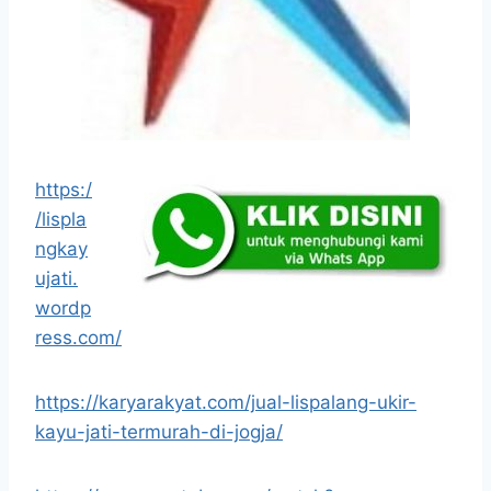
https:/
/lispla
ngkay
ujati.
wordp
ress.com/
https://karyarakyat.com/jual-lispalang-ukir-
kayu-jati-termurah-di-jogja/