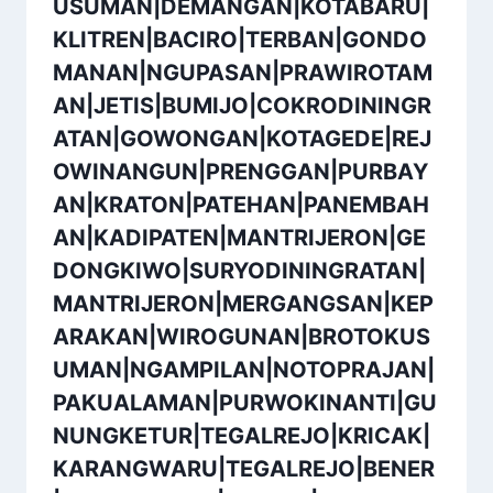
USUMAN|DEMANGAN|KOTABARU|
KLITREN|BACIRO|TERBAN|GONDO
MANAN|NGUPASAN|PRAWIROTAM
AN|JETIS|BUMIJO|COKRODININGR
ATAN|GOWONGAN|KOTAGEDE|REJ
OWINANGUN|PRENGGAN|PURBAY
AN|KRATON|PATEHAN|PANEMBAH
AN|KADIPATEN|MANTRIJERON|GE
DONGKIWO|SURYODININGRATAN|
MANTRIJERON|MERGANGSAN|KEP
ARAKAN|WIROGUNAN|BROTOKUS
UMAN|NGAMPILAN|NOTOPRAJAN|
PAKUALAMAN|PURWOKINANTI|GU
NUNGKETUR|TEGALREJO|KRICAK|
KARANGWARU|TEGALREJO|BENER