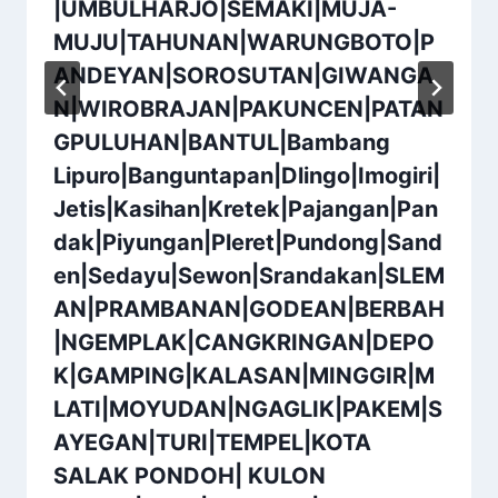
|UMBULHARJO|SEMAKI|MUJA-
MUJU|TAHUNAN|WARUNGBOTO|P
ANDEYAN|SOROSUTAN|GIWANGA
N|WIROBRAJAN|PAKUNCEN|PATAN
GPULUHAN|BANTUL|Bambang
Lipuro|Banguntapan|Dlingo|Imogiri|
Jetis|Kasihan|Kretek|Pajangan|Pan
dak|Piyungan|Pleret|Pundong|Sand
en|Sedayu|Sewon|Srandakan|SLEM
AN|PRAMBANAN|GODEAN|BERBAH
|NGEMPLAK|CANGKRINGAN|DEPO
K|GAMPING|KALASAN|MINGGIR|M
LATI|MOYUDAN|NGAGLIK|PAKEM|S
AYEGAN|TURI|TEMPEL|KOTA
SALAK PONDOH| KULON