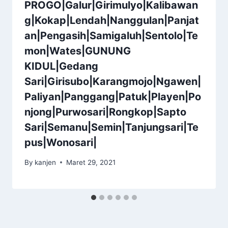
PROGO|Galur|Girimulyo|Kalibawan
g|Kokap|Lendah|Nanggulan|Panjat
an|Pengasih|Samigaluh|Sentolo|Te
mon|Wates|GUNUNG
KIDUL|Gedang
Sari|Girisubo|Karangmojo|Ngawen|
Paliyan|Panggang|Patuk|Playen|Po
njong|Purwosari|Rongkop|Sapto
Sari|Semanu|Semin|Tanjungsari|Te
pus|Wonosari|
By
kanjen
Maret 29, 2021