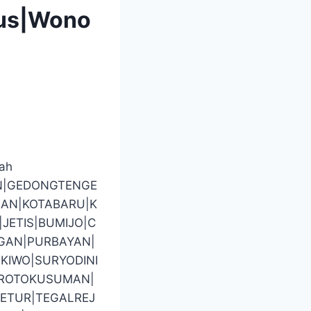
pus|Wono
rah
N|GEDONGTENGE
AN|KOTABARU|K
ETIS|BUMIJO|C
GAN|PURBAYAN|
KIWO|SURYODINI
BROTOKUSUMAN|
ETUR|TEGALREJ