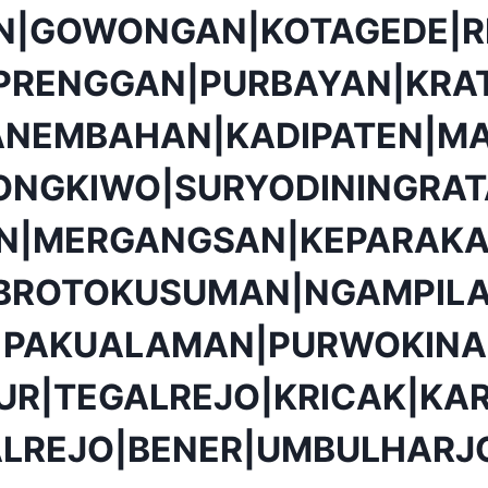
N|GOWONGAN|KOTAGEDE|R
PRENGGAN|PURBAYAN|KRA
ANEMBAHAN|KADIPATEN|MA
ONGKIWO|SURYODININGRA
ON|MERGANGSAN|KEPARAKA
BROTOKUSUMAN|NGAMPIL
|PAKUALAMAN|PURWOKINA
UR|TEGALREJO|KRICAK|K
ALREJO|BENER|UMBULHARJ