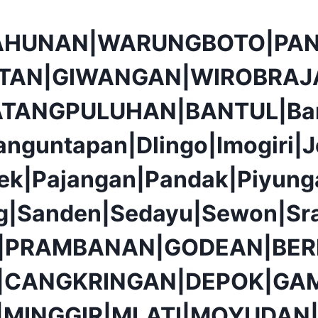
AHUNAN|WARUNGBOTO|PAN
TAN|GIWANGAN|WIROBRAJ
ATANGPULUHAN|BANTUL|Ba
anguntapan|Dlingo|Imogiri|J
ek|Pajangan|Pandak|Piyunga
g|Sanden|Sedayu|Sewon|Sr
|PRAMBANAN|GODEAN|BER
|CANGKRINGAN|DEPOK|GAM
|MINGGIR|MLATI|MOYUDAN