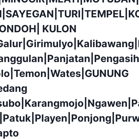
|SAYEGAN|TURI|TEMPEL|K
PONDOH| KULON
alur|Girimulyo|Kalibawang
anggulan|Panjatan|Pengasih
olo|Temon|Wates|GUNUNG
edang
isubo|Karangmojo|Ngawen|P
|Patuk|Playen|Ponjong|Purw
apto