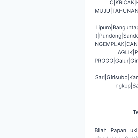
O|KRICAK
MUJU|TAHUNAN
Lipuro|Banguntap
t|Pundong|San
NGEMPLAK|CAN
AGLIK|
PROGO|Galur|Gir
Sari|Girisubo|K
ngkop|Sa
T
Bilah Papan uk