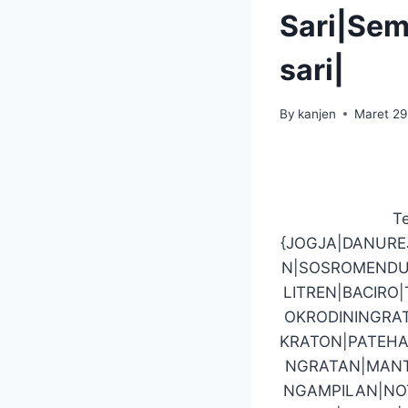
Sari|Se
sari|
By
kanjen
Maret 29
Te
{JOGJA|DANUR
N|SOSROMENDU
LITREN|BACIR
OKRODININGRA
KRATON|PATEHA
NGRATAN|MANT
NGAMPILAN|NO