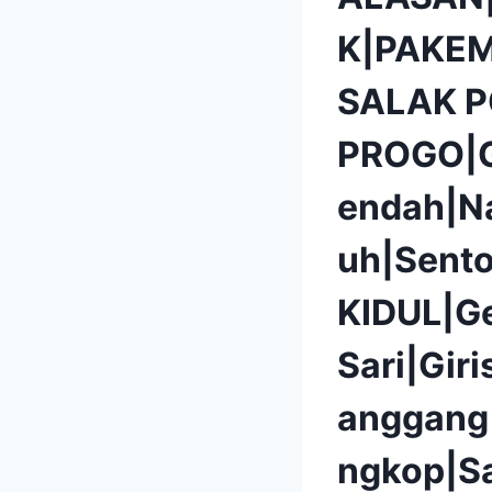
K|PAKEM
SALAK 
PROGO|G
endah|N
uh|Sent
KIDUL|G
Sari|Gir
anggang
ngkop|S