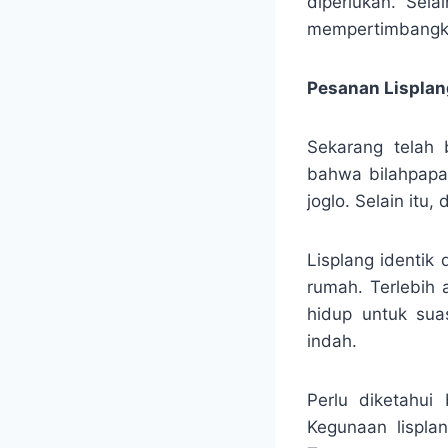
diperlukan. Sela
mempertimbangka
Pesanan Lisplang
Sekarang telah 
bahwa bilahpapa
joglo. Selain it
Lisplang identik
rumah. Terlebih 
hidup untuk sua
indah.
Perlu diketahui
Kegunaan lispla