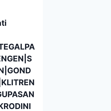
ti
TEGALPA
NGEN|S
N|GOND
KLITREN
GUPASAN
KRODINI