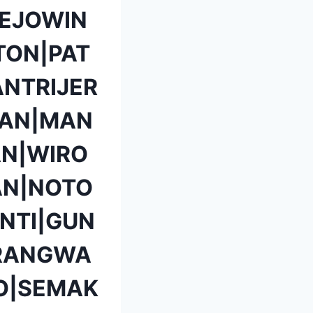
EJOWIN
TON|PAT
NTRIJER
TAN|MAN
N|WIRO
AN|NOTO
NTI|GUN
ARANGWA
O|SEMAK