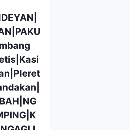
DEYAN|
AN|PAKU
mbang
etis|Kasi
n|Pleret
andakan|
BAH|NG
PING|K
|NGAGLI