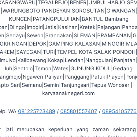
|KARANGWARU|TEGALREJO|BENER|UMBULHARJO|SEM
|WARUNGBOTO|PANDEYAN|SOROSUTAN|GIWANGAN|
KUNCEN|PATANGPULUHAN|BANTUL|Bambang
an|Dlingo|Imogiri|Jetis|Kasihan|Kretek|Pajangan|Pand
den|Sedayu|Sewon|Srandakan|SLEMAN|PRAMBANAN|
GKRINGAN|DEPOK|GAMPING|KALASAN|MINGGIR|MLA
PAKEM|SAYEGAN|TURI|TEMPEL|KOTA SALAK PONDOH
imulyo|Kalibawang|Kokap|Lendah|Nanggulan|Panjatan
luh|Sentolo|Temon|Wates|GUNUNG KIDUL|Gedang
arangmojo|Ngawen|Paliyan|Panggang|Patuk|Playen|Ponj
pto Sari|Semanu|Semin|Tanjungsari|Tepus|Wonosari| –
karyaanaknegeri.com
elp. WA
081225723489
/
085801557407
/
08954105776
ir jati merupakan keperluan yang zaman sekaran