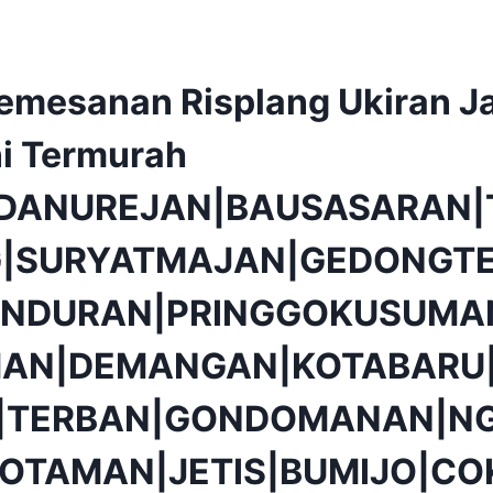
emesanan Risplang Ukiran Ja
i Termurah
|DANUREJAN|BAUSASARAN|
|SURYATMAJAN|GEDONGTE
NDURAN|PRINGGOKUSUMA
AN|DEMANGAN|KOTABARU|
O|TERBAN|GONDOMANAN|N
OTAMAN|JETIS|BUMIJO|CO