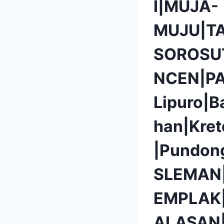
I|MUJA-
MUJU|T
SOROSU
NCEN|P
Lipuro|B
han|Kret
|Pundon
SLEMAN
EMPLAK
ALASAN