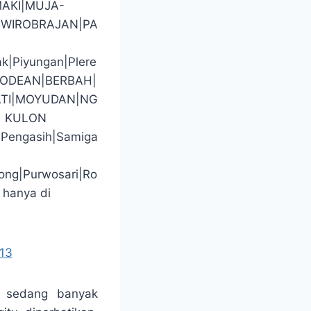
AKI|MUJA-
WIROBRAJAN|PA
ak|Piyungan|Plere
GODEAN|BERBAH|
TI|MOYUDAN|NG
| KULON
|Pengasih|Samiga
ong|Purwosari|Ro
 hanya di
13
g sedang banyak