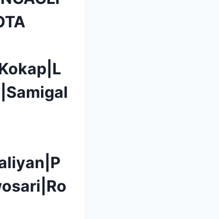
OTA
|Kokap|L
|Samigal
aliyan|P
osari|Ro