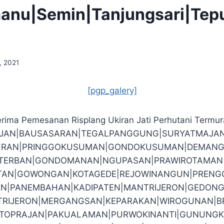
manu|Semin|Tanjungsari|Te
, 2021
[pgp_galery]
rima Pemesanan Risplang Ukiran Jati Perhutani Termu
EJAN|BAUSASARAN|TEGALPANGGUNG|SURYATMAJA
RAN|PRINGGOKUSUMAN|GONDOKUSUMAN|DEMANG
O|TERBAN|GONDOMANAN|NGUPASAN|PRAWIROTAMAN|J
TAN|GOWONGAN|KOTAGEDE|REJOWINANGUN|PRENG
N|PANEMBAHAN|KADIPATEN|MANTRIJERON|GEDONG
RIJERON|MERGANGSAN|KEPARAKAN|WIROGUNAN|
TOPRAJAN|PAKUALAMAN|PURWOKINANTI|GUNUNGK