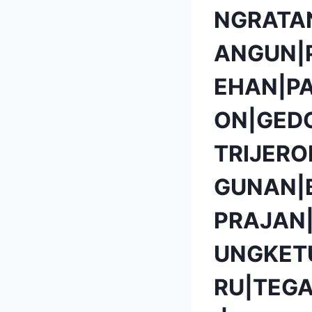
NGRATA
ANGUN|
EHAN|P
ON|GED
TRIJER
GUNAN|
PRAJAN
UNGKET
RU|TEG