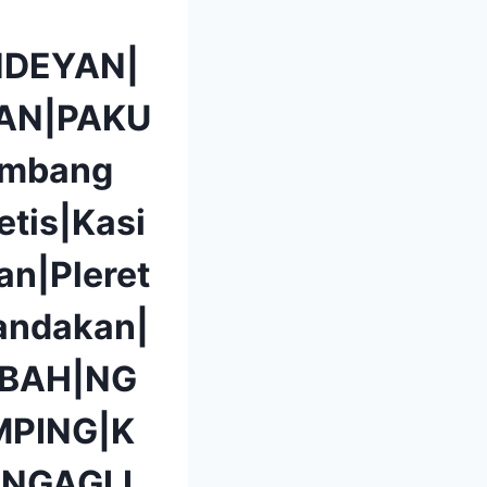
DEYAN|
AN|PAKU
mbang
etis|Kasi
n|Pleret
andakan|
BAH|NG
PING|K
|NGAGLI