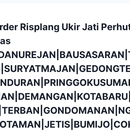
der Risplang Ukir Jati Perhu
tas
|DANUREJAN|BAUSASARAN|
|SURYATMAJAN|GEDONGTE
NDURAN|PRINGGOKUSUMA
AN|DEMANGAN|KOTABARU|
O|TERBAN|GONDOMANAN|N
OTAMAN|JETIS|BUMIJO|CO