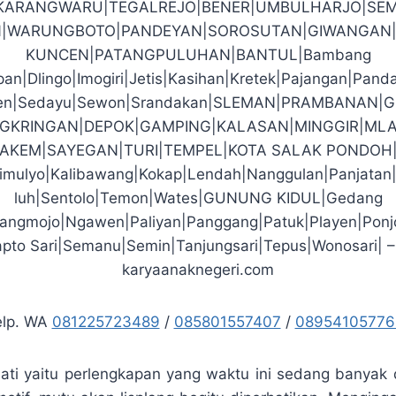
|KARANGWARU|TEGALREJO|BENER|UMBULHARJO|SEM
|WARUNGBOTO|PANDEYAN|SOROSUTAN|GIWANGAN|
KUNCEN|PATANGPULUHAN|BANTUL|Bambang
an|Dlingo|Imogiri|Jetis|Kasihan|Kretek|Pajangan|Pand
den|Sedayu|Sewon|Srandakan|SLEMAN|PRAMBANAN|
GKRINGAN|DEPOK|GAMPING|KALASAN|MINGGIR|MLA
PAKEM|SAYEGAN|TURI|TEMPEL|KOTA SALAK PONDOH
imulyo|Kalibawang|Kokap|Lendah|Nanggulan|Panjatan
luh|Sentolo|Temon|Wates|GUNUNG KIDUL|Gedang
arangmojo|Ngawen|Paliyan|Panggang|Patuk|Playen|Ponj
pto Sari|Semanu|Semin|Tanjungsari|Tepus|Wonosari| –
karyaanaknegeri.com
elp. WA
081225723489
/
085801557407
/
08954105776
 jati yaitu perlengkapan yang waktu ini sedang banyak d