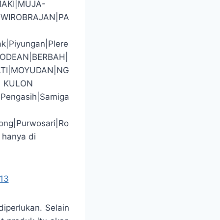
AKI|MUJA-
WIROBRAJAN|PA
ak|Piyungan|Plere
GODEAN|BERBAH|
TI|MOYUDAN|NG
| KULON
|Pengasih|Samiga
ong|Purwosari|Ro
 hanya di
13
iperlukan. Selain