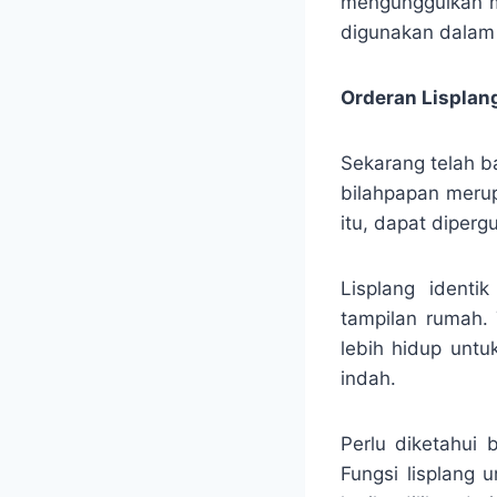
mengunggulkan mo
digunakan dalam 
Orderan Lisplang
Sekarang telah b
bilahpapan merup
itu, dapat diper
Lisplang ident
tampilan rumah.
lebih hidup untu
indah.
Perlu diketahui
Fungsi lisplang 