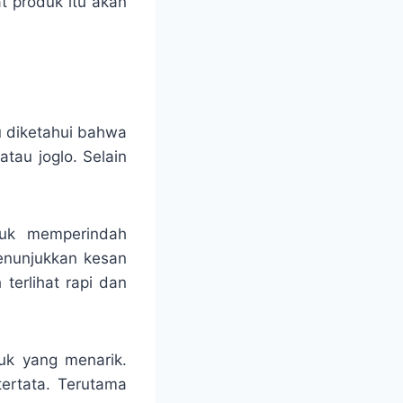
t produk itu akan
u diketahui bahwa
tau joglo. Selain
tuk memperindah
enunjukkan kesan
terlihat rapi dan
uk yang menarik.
tertata. Terutama