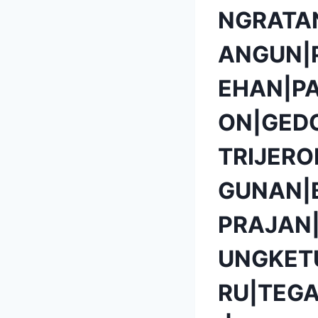
NGRATA
ANGUN|
EHAN|P
ON|GED
TRIJER
GUNAN|
PRAJAN
UNGKET
RU|TEG