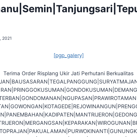
manu|Semin|Tanjungsari|Te
, 2021
[pgp_galery]
Terima Order Risplang Ukir Jati Perhutani Berkualitas
EJAN|BAUSASARAN|TEGALPANGGUNG|SURYATMAJA
RAN|PRINGGOKUSUMAN|GONDOKUSUMAN|DEMANG
O|TERBAN|GONDOMANAN|NGUPASAN|PRAWIROTAMAN|J
TAN|GOWONGAN|KOTAGEDE|REJOWINANGUN|PRENG
N|PANEMBAHAN|KADIPATEN|MANTRIJERON|GEDONG
RIJERON|MERGANGSAN|KEPARAKAN|WIROGUNAN|
TOPRAJAN|PAKUALAMAN|PURWOKINANTI|GUNUNGK