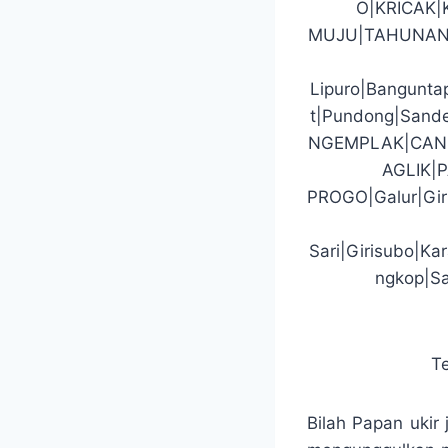
O|KRICAK
MUJU|TAHUNAN
Lipuro|Banguntap
t|Pundong|San
NGEMPLAK|CAN
AGLIK|
PROGO|Galur|Gir
Sari|Girisubo|K
ngkop|Sa
T
Bilah Papan ukir