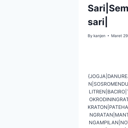
Sari|Se
sari|
By
kanjen
Maret 29
{JOGJA|DANUR
N|SOSROMENDU
LITREN|BACIR
OKRODININGRA
KRATON|PATEHA
NGRATAN|MANT
NGAMPILAN|NO