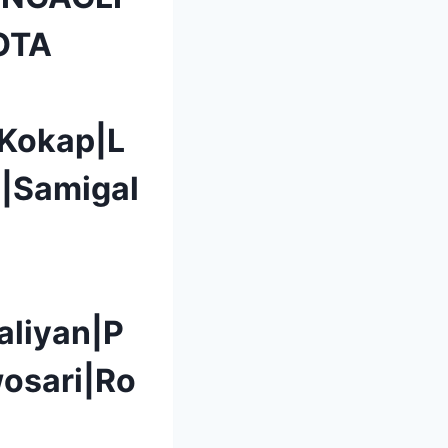
OTA
|Kokap|L
|Samigal
aliyan|P
osari|Ro