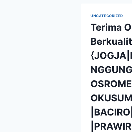
UNCATEGORIZED
Terima Or
Berkuali
{JOGJA
NGGUNG
OSROME
OKUSUM
|BACIR
|PRAWIR