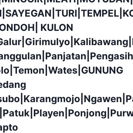
|SAYEGAN|TURI|TEMPEL|K
PONDOH| KULON
alur|Girimulyo|Kalibawang
anggulan|Panjatan|Pengasih
olo|Temon|Wates|GUNUNG
edang
isubo|Karangmojo|Ngawen|P
|Patuk|Playen|Ponjong|Purw
apto