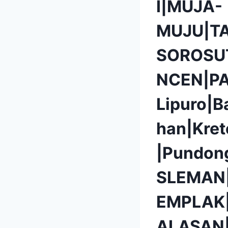
I|MUJA-
MUJU|T
SOROSU
NCEN|P
Lipuro|B
han|Kret
|Pundon
SLEMAN
EMPLAK
ALASAN