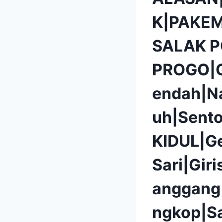
K|PAKEM
SALAK 
PROGO|G
endah|N
uh|Sent
KIDUL|G
Sari|Gir
anggang
ngkop|S