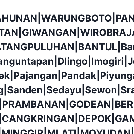
AHUNAN|WARUNGBOTO|PAN
TAN|GIWANGAN|WIROBRAJ
ATANGPULUHAN|BANTUL|Ba
anguntapan|Dlingo|Imogiri|J
ek|Pajangan|Pandak|Piyunga
g|Sanden|Sedayu|Sewon|Sr
|PRAMBANAN|GODEAN|BER
|CANGKRINGAN|DEPOK|GAM
|MINGGIR|MLATI|MOYUDAN