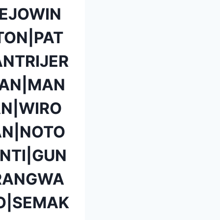
EJOWIN
TON|PAT
NTRIJER
TAN|MAN
N|WIRO
AN|NOTO
NTI|GUN
ARANGWA
O|SEMAK