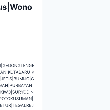
pus|Wono
N|GEDONGTENGE
AN|KOTABARU|K
ETIS|BUMIJO|C
GAN|PURBAYAN|
KIWO|SURYODINI
BROTOKUSUMAN|
ETUR|TEGALREJ