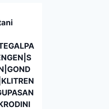
tani
TEGALPA
NGEN|S
N|GOND
KLITREN
GUPASAN
KRODINI