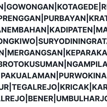
N|GOWONGAN|KOTAGEDE|R
PRENGGAN|PURBAYAN|KRA
ANEMBAHAN|KADIPATEN|MA
ONGKIWO|SURYODININGRA
ON|MERGANGSAN|KEPARAKA
BROTOKUSUMAN|NGAMPIL
|PAKUALAMAN|PURWOKINA
UR|TEGALREJO|KRICAK|K
ALREJO|BENER|UMBULHARJ