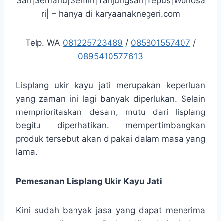
Sari|Semanu|Semin|Tanjungsari|Tepus|Wonosa
ri| – hanya di karyaanaknegeri.com
Telp. WA
081225723489
/
085801557407
/
0895410577613
Lisplang ukir kayu jati merupakan keperluan
yang zaman ini lagi banyak diperlukan. Selain
memprioritaskan desain, mutu dari lisplang
begitu diperhatikan. mempertimbangkan
produk tersebut akan dipakai dalam masa yang
lama.
Pemesanan Lisplang Ukir Kayu Jati
Kini sudah banyak jasa yang dapat menerima