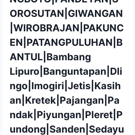
OROSUTAN|GIWANGAN
|WIROBRAJAN|PAKUNC
EN|PATANGPULUHAN|B
ANTUL|Bambang
Lipuro|Banguntapan|Dli
ngo|Imogiri|Jetis|Kasih
an|Kretek|Pajangan|Pa
ndak|Piyungan|Pleret|P
undong|Sanden|Sedayu