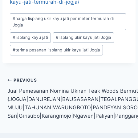
kayu-jati-termurah-di-jogja/
#
harga lisplang ukir kayu jati per meter termurah di
Jogja
#
lisplang kayu jati
#
lisplang ukir kayu jati Jogja
#
terima pesanan lisplang ukir kayu jati Jogja
PREVIOUS
Jual Pemesanan Nomina Ukiran Teak Woods Bermu
{JOGJA|DANUREJAN|BAUSASARAN|TEGALPANGG
MUJU|TAHUNAN|WARUNGBOTO|PANDEYAN|SOROSUTAN
Sari|Girisubo|Karangmojo|Ngawen|Paliyan|Panggan