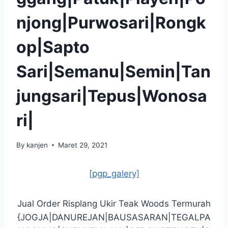
njong|Purwosari|Rongk
op|Sapto
Sari|Semanu|Semin|Tan
jungsari|Tepus|Wonosa
ri|
By
kanjen
Maret 29, 2021
[pgp_galery]
Jual Order Risplang Ukir Teak Woods Termurah
{JOGJA|DANUREJAN|BAUSASARAN|TEGALPA