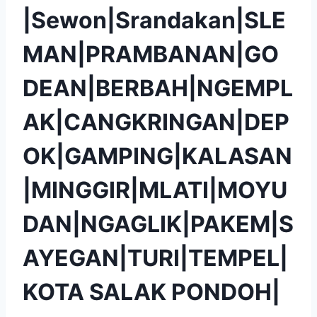
|Sewon|Srandakan|SLE
MAN|PRAMBANAN|GO
DEAN|BERBAH|NGEMPL
AK|CANGKRINGAN|DEP
OK|GAMPING|KALASAN
|MINGGIR|MLATI|MOYU
DAN|NGAGLIK|PAKEM|S
AYEGAN|TURI|TEMPEL|
KOTA SALAK PONDOH|