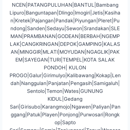
NCEN|PATANGPULUHAN|BANTUL|Bambang
Lipuro|Banguntapan|Dlingo|Imogiri|Jetis|Kasiha
n|Kretek|Pajangan|Pandak|Piyungan|Pleret|Pu
ndong|Sanden|Sedayu|Sewon|Srandakan|SLE
MAN|PRAMBANAN|GODEAN|BERBAH|NGEMP
LAK|CANGKRINGAN|DEPOK|GAMPING|KALAS
AN|MINGGIR|MLATI|MOYUDAN|NGAGLIK|PAK
EM|SAYEGAN|TURI|TEMPEL|KOTA SALAK
PONDOH| KULON
PROGO|Galur|Girimulyo|Kalibawang|Kokap|Len
dah|Nanggulan|Panjatan|Pengasih|Samigaluh|
Sentolo|Temon|Wates|GUNUNG
KIDUL|Gedang
Sari|Girisubo|Karangmojo|Ngawen|Paliyan|Pan
ggang|Patuk|Playen|Ponjong|Purwosari|Rongk
op|Sapto