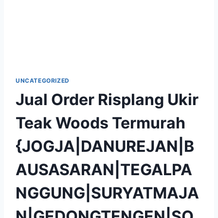
UNCATEGORIZED
Jual Order Risplang Ukir
Teak Woods Termurah
{JOGJA|DANUREJAN|B
AUSASARAN|TEGALPA
NGGUNG|SURYATMAJA
N|GEDONGTENGEN|SO