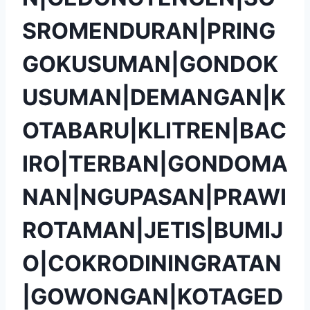
SROMENDURAN|PRING
GOKUSUMAN|GONDOK
USUMAN|DEMANGAN|K
OTABARU|KLITREN|BAC
IRO|TERBAN|GONDOMA
NAN|NGUPASAN|PRAWI
ROTAMAN|JETIS|BUMIJ
O|COKRODININGRATAN
|GOWONGAN|KOTAGED