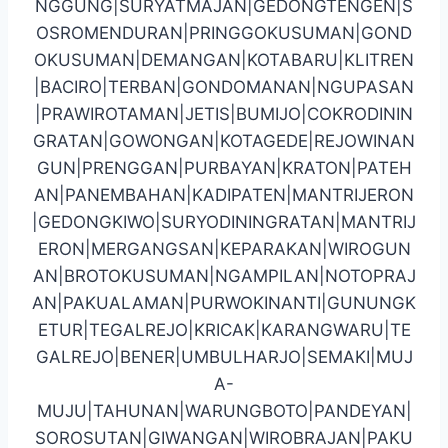
NGGUNG|SURYATMAJAN|GEDONGTENGEN|S
OSROMENDURAN|PRINGGOKUSUMAN|GOND
OKUSUMAN|DEMANGAN|KOTABARU|KLITREN
|BACIRO|TERBAN|GONDOMANAN|NGUPASAN
|PRAWIROTAMAN|JETIS|BUMIJO|COKRODININ
GRATAN|GOWONGAN|KOTAGEDE|REJOWINAN
GUN|PRENGGAN|PURBAYAN|KRATON|PATEH
AN|PANEMBAHAN|KADIPATEN|MANTRIJERON
|GEDONGKIWO|SURYODININGRATAN|MANTRIJ
ERON|MERGANGSAN|KEPARAKAN|WIROGUN
AN|BROTOKUSUMAN|NGAMPILAN|NOTOPRAJ
AN|PAKUALAMAN|PURWOKINANTI|GUNUNGK
ETUR|TEGALREJO|KRICAK|KARANGWARU|TE
GALREJO|BENER|UMBULHARJO|SEMAKI|MUJ
A-
MUJU|TAHUNAN|WARUNGBOTO|PANDEYAN|
SOROSUTAN|GIWANGAN|WIROBRAJAN|PAKU