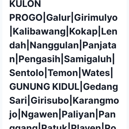
KULON
PROGO|Galur|Girimulyo
|Kalibawang|Kokap|Len
dah|Nanggulan|Panjata
n|Pengasih|Samigaluh|
Sentolo|Temon|Wates|
GUNUNG KIDUL|Gedang
Sari|Girisubo|Karangmo
jo|Ngawen|Paliyan|Pan
ggang|Patuk|Playen|Po