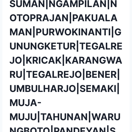
SUMAN|NGAMPILAN|N
OTOPRAJAN|PAKUALA
MAN|PURWOKINANTI|G
UNUNGKETUR|TEGALRE
JO|KRICAK|KARANGWA
RU|TEGALREJO|BENER|
UMBULHARJO|SEMAKI|
MUJA-
MUJU|TAHUNAN|WARU
NGBOTO|PANDEYAN|S