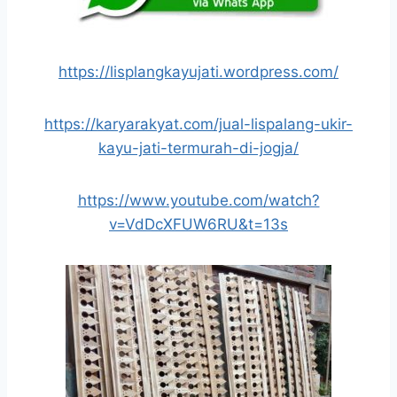
https://lisplangkayujati.wordpress.com/
https://karyarakyat.com/jual-lispalang-ukir-
kayu-jati-termurah-di-jogja/
https://www.youtube.com/watch?
v=VdDcXFUW6RU&t=13s