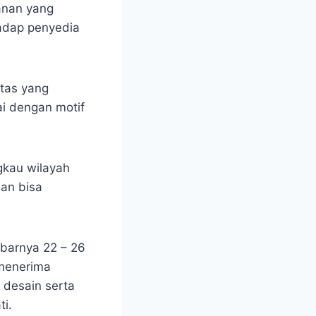
yanan yang
adap penyedia
itas yang
ai dengan motif
gkau wilayah
an bisa
ebarnya 22 – 26
 menerima
 desain serta
i.