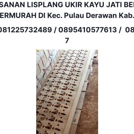
SANAN LISPLANG UKIR KAYU JATI B
ERMURAH DI Kec. Pulau Derawan Kab.
081225732489
/
0895410577613
/
08
7