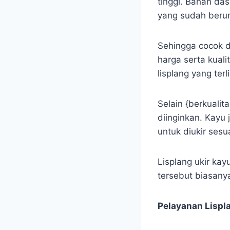
tinggi. Bahan das
yang sudah berum
Sehingga cocok d
harga serta kual
lisplang yang terl
Selain {berkualit
diinginkan. Kayu
untuk diukir sesu
Lisplang ukir kayu
tersebut biasanya 
Pelayanan Lispl