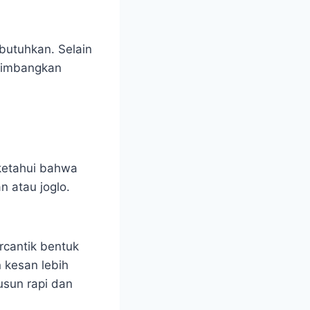
ibutuhkan. Selain
rtimbangkan
iketahui bahwa
 atau joglo.
rcantik bentuk
 kesan lebih
usun rapi dan