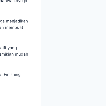
 bahwa kayu jati
juga menjadikan
akan membuat
otif yang
 demikian mudah
a. Finishing