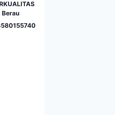
ERKUALITAS
 Berau
580155740