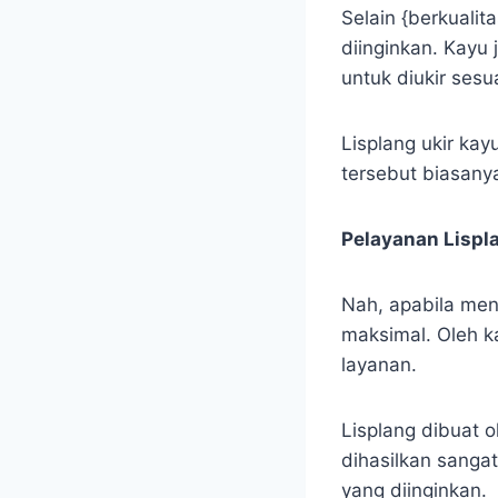
Selain {berkualit
diinginkan. Kayu
untuk diukir ses
Lisplang ukir kayu
tersebut biasanya
Pelayanan Lispl
Nah, apabila men
maksimal. Oleh k
layanan.
Lisplang dibuat o
dihasilkan sanga
yang diinginkan.