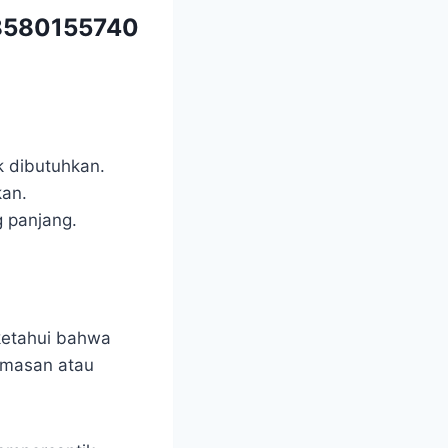
580155740
k dibutuhkan.
kan.
 panjang.
iketahui bahwa
imasan atau