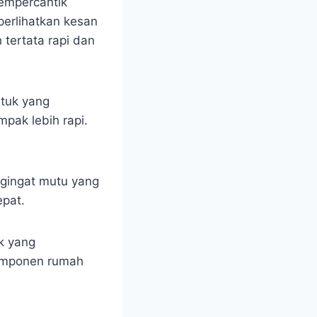
empercantik
erlihatkan kesan
tertata rapi dan
tuk yang
pak lebih rapi.
ngingat mutu yang
epat.
uk yang
komponen rumah