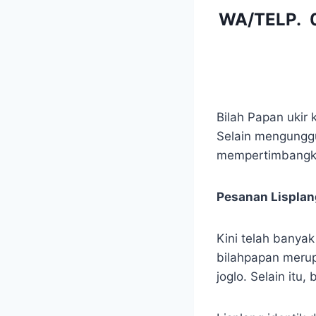
WA/TELP.
Bilah Papan ukir
Selain mengunggul
mempertimbangka
Pesanan Lisplang
Kini telah banya
bilahpapan merup
joglo. Selain it