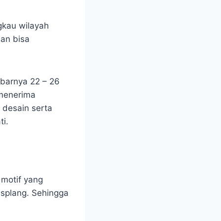
gkau wilayah
an bisa
ebarnya 22 – 26
 menerima
 desain serta
i.
motif yang
isplang. Sehingga