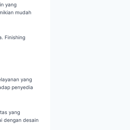
in yang
emikian mudah
a. Finishing
elayanan yang
hadap penyedia
itas yang
ai dengan desain