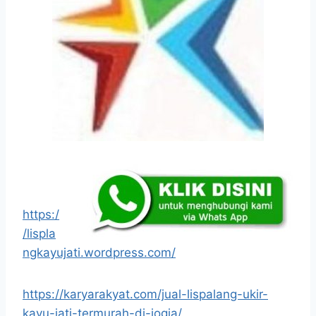
https:/
/lispla
ngkayujati.wordpress.com/
https://karyarakyat.com/jual-lispalang-ukir-
kayu-jati-termurah-di-jogja/