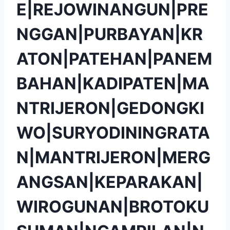
E|REJOWINANGUN|PRE
NGGAN|PURBAYAN|KR
ATON|PATEHAN|PANEM
BAHAN|KADIPATEN|MA
NTRIJERON|GEDONGKI
WO|SURYODININGRATA
N|MANTRIJERON|MERG
ANGSAN|KEPARAKAN|
WIROGUNAN|BROTOKU