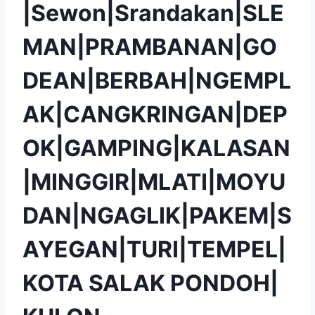
|Sewon|Srandakan|SLE
MAN|PRAMBANAN|GO
DEAN|BERBAH|NGEMPL
AK|CANGKRINGAN|DEP
OK|GAMPING|KALASAN
|MINGGIR|MLATI|MOYU
DAN|NGAGLIK|PAKEM|S
AYEGAN|TURI|TEMPEL|
KOTA SALAK PONDOH|