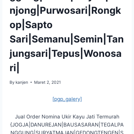
njong|Purwosari|Rongk
op|Sapto
Sari|Semanu|Semin|Tan
jungsari|Tepus|Wonosa
ri|
By
kanjen
Maret 2, 2021
[pgp_galery]
Jual Order Nomina Ukir Kayu Jati Termurah
{JOGJA|DANUREJAN|BAUSASARAN|TEGALPA
NGGUNG|SURYATMAJAN|GEDONGTENGEN|S