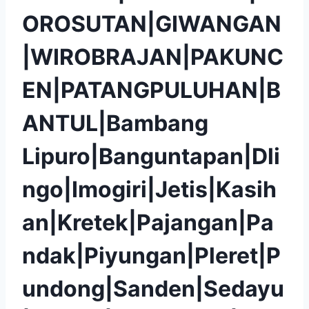
OROSUTAN|GIWANGAN
|WIROBRAJAN|PAKUNC
EN|PATANGPULUHAN|B
ANTUL|Bambang
Lipuro|Banguntapan|Dli
ngo|Imogiri|Jetis|Kasih
an|Kretek|Pajangan|Pa
ndak|Piyungan|Pleret|P
undong|Sanden|Sedayu