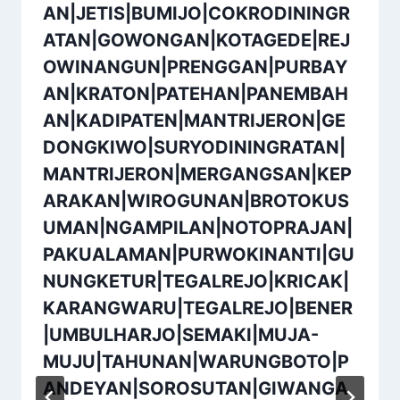
AN|JETIS|BUMIJO|COKRODININGR
ATAN|GOWONGAN|KOTAGEDE|REJ
OWINANGUN|PRENGGAN|PURBAY
AN|KRATON|PATEHAN|PANEMBAH
AN|KADIPATEN|MANTRIJERON|GE
DONGKIWO|SURYODININGRATAN|
MANTRIJERON|MERGANGSAN|KEP
ARAKAN|WIROGUNAN|BROTOKUS
UMAN|NGAMPILAN|NOTOPRAJAN|
PAKUALAMAN|PURWOKINANTI|GU
NUNGKETUR|TEGALREJO|KRICAK|
KARANGWARU|TEGALREJO|BENER
|UMBULHARJO|SEMAKI|MUJA-
MUJU|TAHUNAN|WARUNGBOTO|P
ANDEYAN|SOROSUTAN|GIWANGA