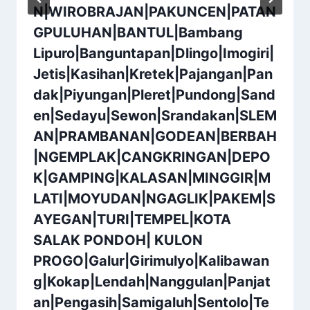
N|WIROBRAJAN|PAKUNCEN|PATAN
GPULUHAN|BANTUL|Bambang
Lipuro|Banguntapan|Dlingo|Imogiri|
Jetis|Kasihan|Kretek|Pajangan|Pan
dak|Piyungan|Pleret|Pundong|Sand
en|Sedayu|Sewon|Srandakan|SLEM
AN|PRAMBANAN|GODEAN|BERBAH
|NGEMPLAK|CANGKRINGAN|DEPO
K|GAMPING|KALASAN|MINGGIR|M
LATI|MOYUDAN|NGAGLIK|PAKEM|S
AYEGAN|TURI|TEMPEL|KOTA
SALAK PONDOH| KULON
PROGO|Galur|Girimulyo|Kalibawan
g|Kokap|Lendah|Nanggulan|Panjat
an|Pengasih|Samigaluh|Sentolo|Te