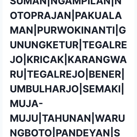
SUMAN|NGAMPILAN|N
OTOPRAJAN|PAKUALA
MAN|PURWOKINANTI|G
UNUNGKETUR|TEGALRE
JO|KRICAK|KARANGWA
RU|TEGALREJO|BENER|
UMBULHARJO|SEMAKI|
MUJA-
MUJU|TAHUNAN|WARU
NGBOTO|PANDEYAN|S