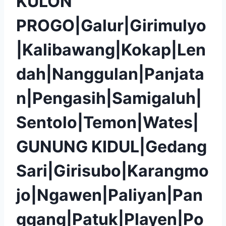
KULON
PROGO|Galur|Girimulyo
|Kalibawang|Kokap|Len
dah|Nanggulan|Panjata
n|Pengasih|Samigaluh|
Sentolo|Temon|Wates|
GUNUNG KIDUL|Gedang
Sari|Girisubo|Karangmo
jo|Ngawen|Paliyan|Pan
ggang|Patuk|Playen|Po