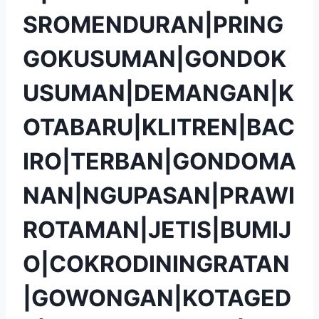
SROMENDURAN|PRING
GOKUSUMAN|GONDOK
USUMAN|DEMANGAN|K
OTABARU|KLITREN|BAC
IRO|TERBAN|GONDOMA
NAN|NGUPASAN|PRAWI
ROTAMAN|JETIS|BUMIJ
O|COKRODININGRATAN
|GOWONGAN|KOTAGED