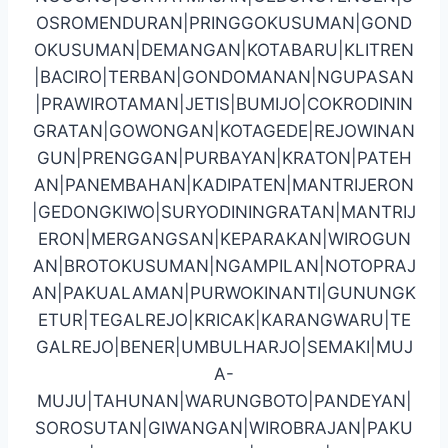
OSROMENDURAN|PRINGGOKUSUMAN|GOND
OKUSUMAN|DEMANGAN|KOTABARU|KLITREN
|BACIRO|TERBAN|GONDOMANAN|NGUPASAN
|PRAWIROTAMAN|JETIS|BUMIJO|COKRODININ
GRATAN|GOWONGAN|KOTAGEDE|REJOWINAN
GUN|PRENGGAN|PURBAYAN|KRATON|PATEH
AN|PANEMBAHAN|KADIPATEN|MANTRIJERON
|GEDONGKIWO|SURYODININGRATAN|MANTRIJ
ERON|MERGANGSAN|KEPARAKAN|WIROGUN
AN|BROTOKUSUMAN|NGAMPILAN|NOTOPRAJ
AN|PAKUALAMAN|PURWOKINANTI|GUNUNGK
ETUR|TEGALREJO|KRICAK|KARANGWARU|TE
GALREJO|BENER|UMBULHARJO|SEMAKI|MUJ
A-
MUJU|TAHUNAN|WARUNGBOTO|PANDEYAN|
SOROSUTAN|GIWANGAN|WIROBRAJAN|PAKU