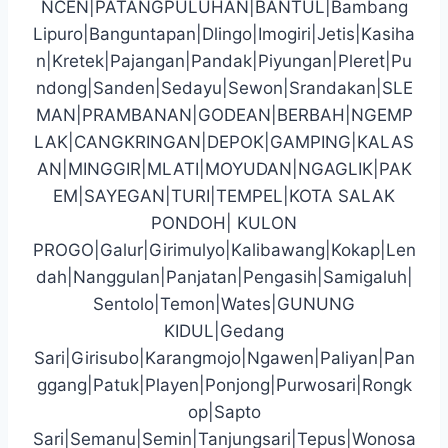
NCEN|PATANGPULUHAN|BANTUL|Bambang
Lipuro|Banguntapan|Dlingo|Imogiri|Jetis|Kasiha
n|Kretek|Pajangan|Pandak|Piyungan|Pleret|Pu
ndong|Sanden|Sedayu|Sewon|Srandakan|SLE
MAN|PRAMBANAN|GODEAN|BERBAH|NGEMP
LAK|CANGKRINGAN|DEPOK|GAMPING|KALAS
AN|MINGGIR|MLATI|MOYUDAN|NGAGLIK|PAK
EM|SAYEGAN|TURI|TEMPEL|KOTA SALAK
PONDOH| KULON
PROGO|Galur|Girimulyo|Kalibawang|Kokap|Len
dah|Nanggulan|Panjatan|Pengasih|Samigaluh|
Sentolo|Temon|Wates|GUNUNG
KIDUL|Gedang
Sari|Girisubo|Karangmojo|Ngawen|Paliyan|Pan
ggang|Patuk|Playen|Ponjong|Purwosari|Rongk
op|Sapto
Sari|Semanu|Semin|Tanjungsari|Tepus|Wonosa