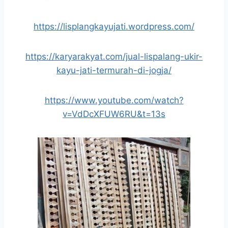
https://lisplangkayujati.wordpress.com/
https://karyarakyat.com/jual-lispalang-ukir-
kayu-jati-termurah-di-jogja/
https://www.youtube.com/watch?
v=VdDcXFUW6RU&t=13s