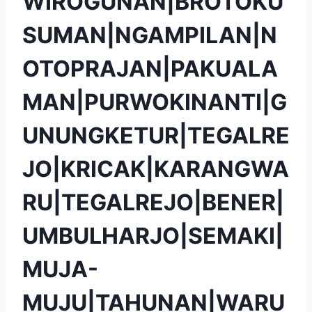
WIROGUNAN|BROTOKU
SUMAN|NGAMPILAN|N
OTOPRAJAN|PAKUALA
MAN|PURWOKINANTI|G
UNUNGKETUR|TEGALRE
JO|KRICAK|KARANGWA
RU|TEGALREJO|BENER|
UMBULHARJO|SEMAKI|
MUJA-
MUJU|TAHUNAN|WARU