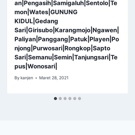
an|Pengasih|Samigaluh|Sentolo|Te
mon|Wates|GUNUNG
KIDUL|Gedang
Sari|Girisubo|Karangmojo|Ngawen|
Paliyan|Panggang|Patuk|Playen|Po
njong|Purwosari|Rongkop|Sapto
Sari|Semanu|Semin|Tanjungsari|Te
pus|Wonosari|
By
kanjen
Maret 28, 2021