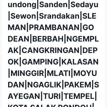
undong|Sanden|Sedayu
|Sewon|Srandakan|SLE
MAN|PRAMBANAN|GO
DEAN|BERBAH|NGEMPL
AK|CANGKRINGAN|DEP
OK|GAMPING|KALASAN
|MINGGIR|MLATI|MOYU
DAN|NGAGLIK|PAKEM|S
AYEGAN|TURI|TEMPEL|