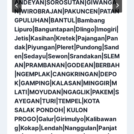
ANDEYAN|SOROSUTAN|GIWANGA
N|WIROBRAJAN|PAKUNCEN|PATAN
GPULUHAN|BANTUL|Bambang
Lipuro|Banguntapan|Dlingo|Imogiri|
Jetis|Kasihan|Kretek|Pajangan|Pan
dak|Piyungan|Pleret|Pundong|Sand
en|Sedayu|Sewon|Srandakan|SLEM
AN|PRAMBANAN|GODEAN|BERBAH
|NGEMPLAK|CANGKRINGAN|DEPO
K|GAMPING|KALASAN|MINGGIR|M
LATI|MOYUDAN|NGAGLIK|PAKEM|S
AYEGAN|TURI|TEMPEL|KOTA
SALAK PONDOH| KULON
PROGO|Galur|Girimulyo|Kalibawan
g|Kokap|Lendah|Nanggulan|Panjat