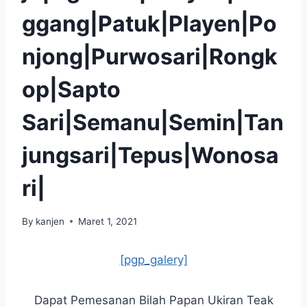
ggang|Patuk|Playen|Po
njong|Purwosari|Rongk
op|Sapto
Sari|Semanu|Semin|Tan
jungsari|Tepus|Wonosa
ri|
By
kanjen
Maret 1, 2021
[pgp_galery]
Dapat Pemesanan Bilah Papan Ukiran Teak