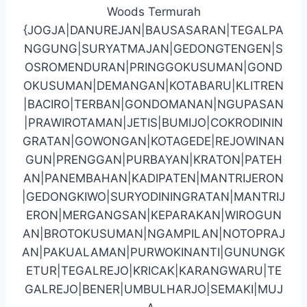
Woods Termurah
{JOGJA|DANUREJAN|BAUSASARAN|TEGALPA
NGGUNG|SURYATMAJAN|GEDONGTENGEN|S
OSROMENDURAN|PRINGGOKUSUMAN|GOND
OKUSUMAN|DEMANGAN|KOTABARU|KLITREN
|BACIRO|TERBAN|GONDOMANAN|NGUPASAN
|PRAWIROTAMAN|JETIS|BUMIJO|COKRODININ
GRATAN|GOWONGAN|KOTAGEDE|REJOWINAN
GUN|PRENGGAN|PURBAYAN|KRATON|PATEH
AN|PANEMBAHAN|KADIPATEN|MANTRIJERON
|GEDONGKIWO|SURYODININGRATAN|MANTRIJ
ERON|MERGANGSAN|KEPARAKAN|WIROGUN
AN|BROTOKUSUMAN|NGAMPILAN|NOTOPRAJ
AN|PAKUALAMAN|PURWOKINANTI|GUNUNGK
ETUR|TEGALREJO|KRICAK|KARANGWARU|TE
GALREJO|BENER|UMBULHARJO|SEMAKI|MUJ