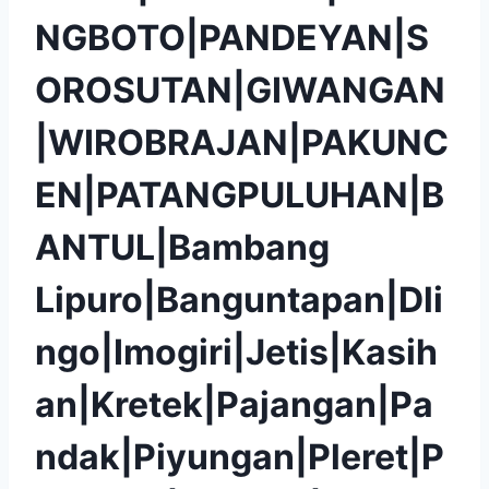
NGBOTO|PANDEYAN|S
OROSUTAN|GIWANGAN
|WIROBRAJAN|PAKUNC
EN|PATANGPULUHAN|B
ANTUL|Bambang
Lipuro|Banguntapan|Dli
ngo|Imogiri|Jetis|Kasih
an|Kretek|Pajangan|Pa
ndak|Piyungan|Pleret|P