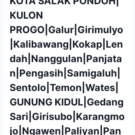
KOTA SALAK PONDOH|
KULON
PROGO|Galur|Girimulyo
|Kalibawang|Kokap|Len
dah|Nanggulan|Panjata
n|Pengasih|Samigaluh|
Sentolo|Temon|Wates|
GUNUNG KIDUL|Gedang
Sari|Girisubo|Karangmo
jo|Ngawen|Paliyan|Pan