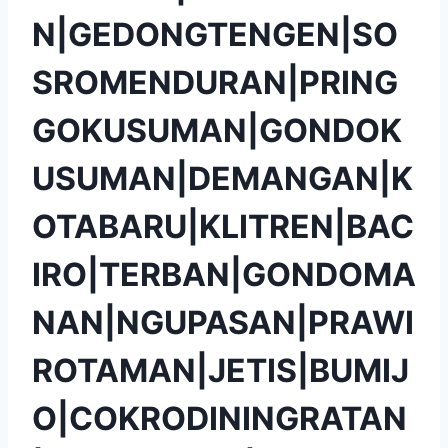
N|GEDONGTENGEN|SO
SROMENDURAN|PRING
GOKUSUMAN|GONDOK
USUMAN|DEMANGAN|K
OTABARU|KLITREN|BAC
IRO|TERBAN|GONDOMA
NAN|NGUPASAN|PRAWI
ROTAMAN|JETIS|BUMIJ
O|COKRODININGRATAN