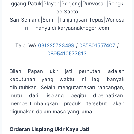
ggang|Patuk|Playen|Ponjong|Purwosari|Rongk
op|Sapto
Sari|Semanu|Semin|Tanjungsari|Tepus|Wonosa
ri| – hanya di karyaanaknegeri.com
Telp. WA
081225723489
/
085801557407
/
0895410577613
Bilah Papan ukir jati perhutani adalah
kebutuhan yang waktu ini lagi banyak
dibutuhkan. Selain mengutamakan rancangan,
mutu dari lisplang begitu diperhatikan.
mempertimbangkan produk tersebut akan
digunakan dalam masa yang lama.
Orderan Lisplang Ukir Kayu Jati