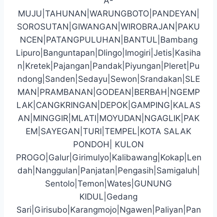
A-
MUJU|TAHUNAN|WARUNGBOTO|PANDEYAN|
SOROSUTAN|GIWANGAN|WIROBRAJAN|PAKU
NCEN|PATANGPULUHAN|BANTUL|Bambang
Lipuro|Banguntapan|Dlingo|Imogiri|Jetis|Kasiha
n|Kretek|Pajangan|Pandak|Piyungan|Pleret|Pu
ndong|Sanden|Sedayu|Sewon|Srandakan|SLE
MAN|PRAMBANAN|GODEAN|BERBAH|NGEMP
LAK|CANGKRINGAN|DEPOK|GAMPING|KALAS
AN|MINGGIR|MLATI|MOYUDAN|NGAGLIK|PAK
EM|SAYEGAN|TURI|TEMPEL|KOTA SALAK
PONDOH| KULON
PROGO|Galur|Girimulyo|Kalibawang|Kokap|Len
dah|Nanggulan|Panjatan|Pengasih|Samigaluh|
Sentolo|Temon|Wates|GUNUNG
KIDUL|Gedang
Sari|Girisubo|Karangmojo|Ngawen|Paliyan|Pan