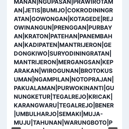
MANAN|NGUPASAN|PRAWIROTAM
AN|JETIS|BUMIJO|COKRODININGR
ATAN|GOWONGAN|KOTAGEDE|REJ
OWINANGUN|PRENGGAN|PURBAY
AN|KRATON|PATEHAN|PANEMBAH
AN|KADIPATEN|MANTRIJERON|GE
DONGKIWO|SURYODININGRATAN|
MANTRIJERON|MERGANGSAN|KEP
ARAKAN|WIROGUNAN|BROTOKUS
UMAN|NGAMPILAN|NOTOPRAJAN|
PAKUALAMAN|PURWOKINANTI|GU
NUNGKETUR|TEGALREJO|KRICAK|
KARANGWARU|TEGALREJO|BENER
|UMBULHARJO|SEMAKI|MUJA-
MUJU|TAHUNAN|WARUNGBOTO|P