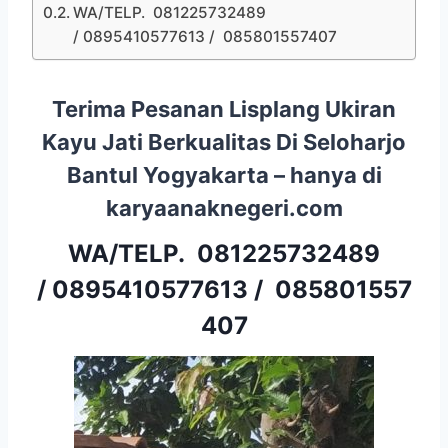
WA/TELP. 081225732489
/ 0895410577613 / 085801557407
Terima Pesanan Lisplang Ukiran
Kayu Jati Berkualitas Di Seloharjo
Bantul Yogyakarta – hanya di
karyaanaknegeri.com
WA/TELP.
081225732489
/
0895410577613
/
085801557
407