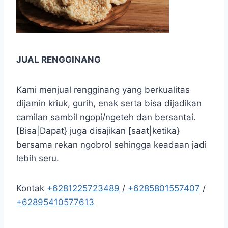
JUAL RENGGINANG
Kami menjual rengginang yang berkualitas
dijamin kriuk, gurih, enak serta bisa dijadikan
camilan sambil ngopi/ngeteh dan bersantai.
[Bisa|Dapat} juga disajikan [saat|ketika}
bersama rekan ngobrol sehingga keadaan jadi
lebih seru.
Kontak
+6281225723489
/
+6285801557407
/
+62895410577613