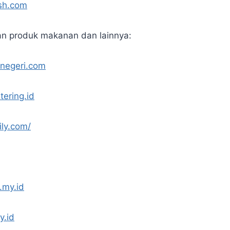
ash.com
an produk makanan dan lainnya:
knegeri.com
tering.id
ily.com/
.my.id
y.id