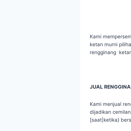
Kami mempersemba
ketan murni pili
rengginang ketan 
JUAL RENGGIN
Kami menjual reng
dijadikan cemilan
[saat|ketika} ber