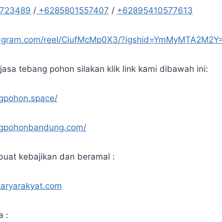
5723489
/
+6285801557407
/
+62895410577613
tagram.com/reel/CiufMcMp0X3/?igshid=YmMyMTA2M2Y
asa tebang pohon silakan klik link kami dibawah ini:
ngpohon.space/
angpohonbandung.com/
uat kebajikan dan beramal :
karyarakyat.com
a :