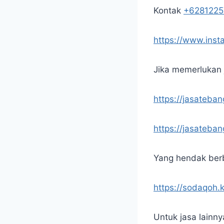
Kontak
+628122
https://www.ins
Jika memerlukan j
https://jasateba
https://jasateb
Yang hendak berb
https://sodaqoh.
Untuk jasa lainny