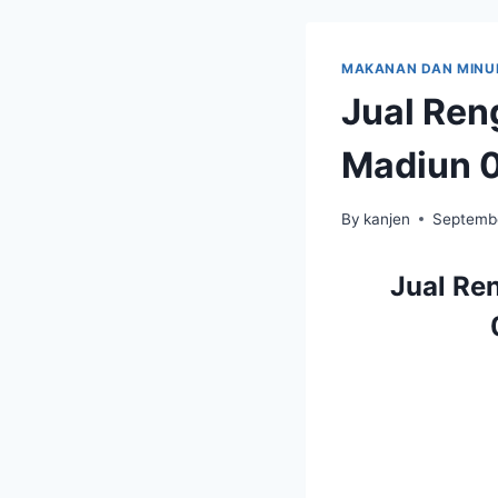
MAKANAN DAN MIN
Jual Ren
Madiun 
By
kanjen
Septembe
Jual Re