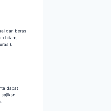
al dari beras
an hitam,
erasi).
rta dapat
isajikan
.