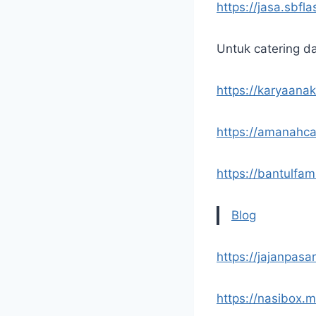
https://jasa.sbfl
Untuk catering d
https://karyaana
https://amanahca
https://bantulfam
Blog
https://jajanpasar
https://nasibox.m