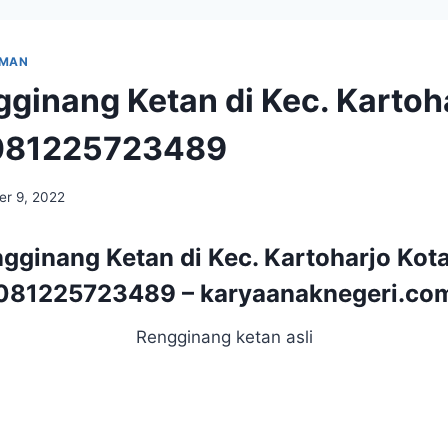
UMAN
gginang Ketan di Kec. Kartoh
081225723489
r 9, 2022
ngginang Ketan di Kec. Kartoharjo Kot
081225723489 –
karyaanaknegeri.co
Rengginang ketan asli