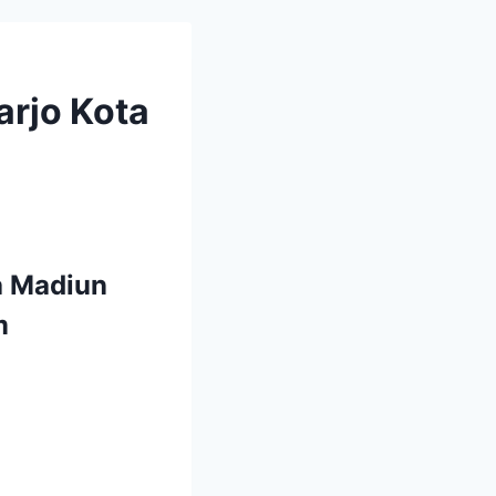
arjo Kota
a Madiun
m