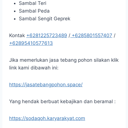
Sambal Teri
Sambal Peda
Sambal Sengit Geprek
Kontak
+6281225723489
/
+6285801557407
/
+62895410577613
Jika memerlukan jasa tebang pohon silakan klik
link kami dibawah ini:
https://jasatebangpohon.space/
Yang hendak berbuat kebajikan dan beramal :
https://sodaqoh.karyarakyat.com