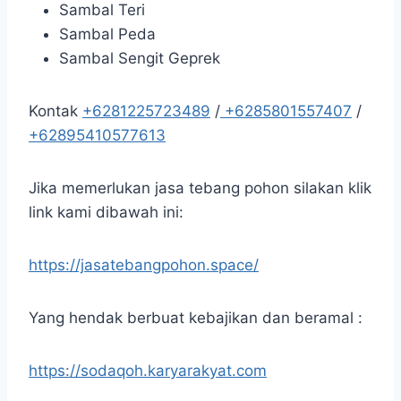
Sambal Teri
Sambal Peda
Sambal Sengit Geprek
Kontak
+6281225723489
/
+6285801557407
/
+62895410577613
Jika memerlukan jasa tebang pohon silakan klik
link kami dibawah ini:
https://jasatebangpohon.space/
Yang hendak berbuat kebajikan dan beramal :
https://sodaqoh.karyarakyat.com