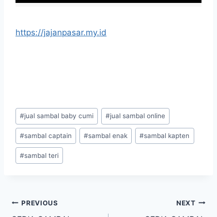
https://jajanpasar.my.id
#
jual sambal baby cumi
#
jual sambal online
#
sambal captain
#
sambal enak
#
sambal kapten
#
sambal teri
PREVIOUS
NEXT