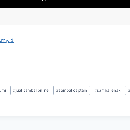
.my.id
umi
#
jual sambal online
#
sambal captain
#
sambal enak