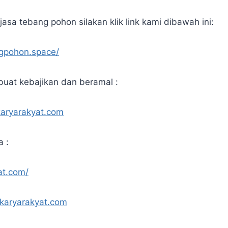
asa tebang pohon silakan klik link kami dibawah ini:
ngpohon.space/
uat kebajikan dan beramal :
karyarakyat.com
a :
at.com/
.karyarakyat.com