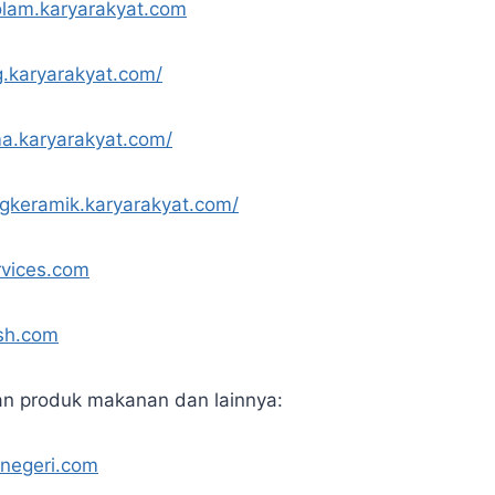
olam.karyarakyat.com
g.karyarakyat.com/
a.karyarakyat.com/
ngkeramik.karyarakyat.com/
rvices.com
ash.com
an produk makanan dan lainnya:
knegeri.com