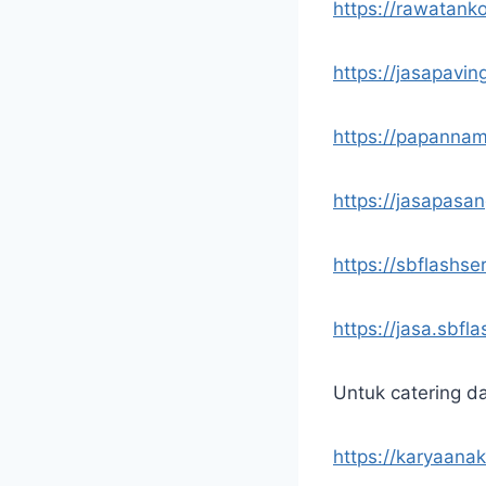
https://rawatank
https://jasapavin
https://papannam
https://jasapasa
https://sbflashse
https://jasa.sbfl
Untuk catering d
https://karyaana