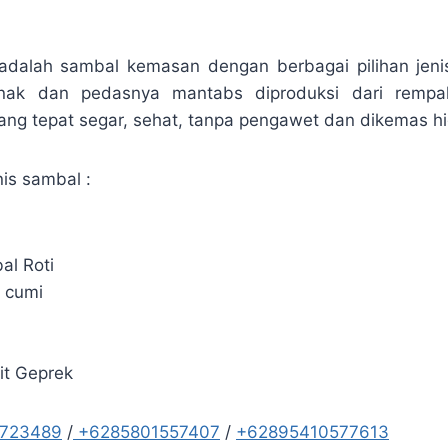
adalah sambal kemasan dengan berbagai pilihan jen
enak dan pedasnya mantabs diproduksi dari rempah
ang tepat segar, sehat, tanpa pengawet dan dikemas hi
is sambal :
al Roti
 cumi
a
it Geprek
5723489
/
+6285801557407
/
+62895410577613