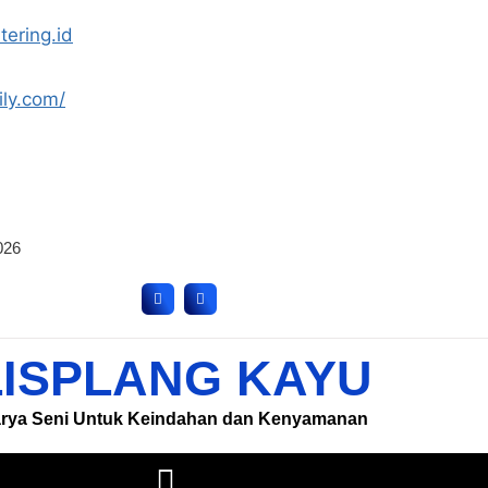
tering.id
ily.com/