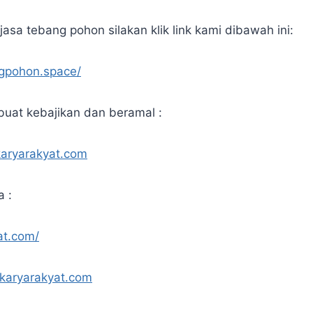
asa tebang pohon silakan klik link kami dibawah ini:
ngpohon.space/
uat kebajikan dan beramal :
karyarakyat.com
a :
at.com/
.karyarakyat.com