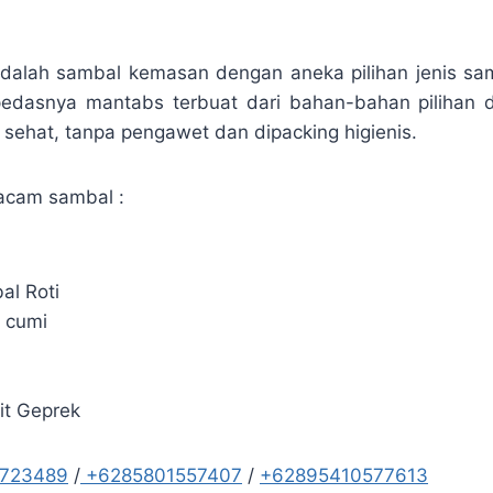
dalah sambal kemasan dengan aneka pilihan jenis sa
edasnya mantabs terbuat dari bahan-bahan pilihan 
 sehat, tanpa pengawet dan dipacking higienis.
acam sambal :
al Roti
 cumi
a
it Geprek
5723489
/
+6285801557407
/
+62895410577613