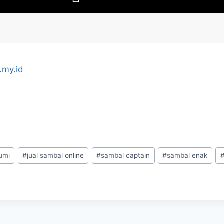
.my.id
umi
#
jual sambal online
#
sambal captain
#
sambal enak