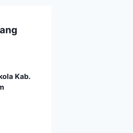
tang
ola Kab.
om