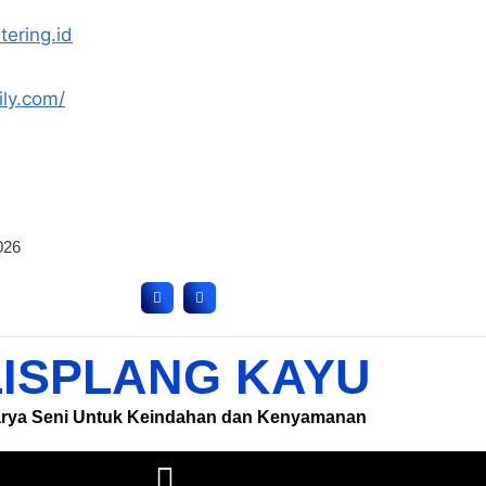
tering.id
ily.com/