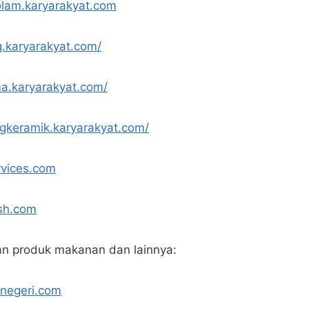
olam.karyarakyat.com
g.karyarakyat.com/
a.karyarakyat.com/
ngkeramik.karyarakyat.com/
rvices.com
ash.com
an produk makanan dan lainnya:
knegeri.com