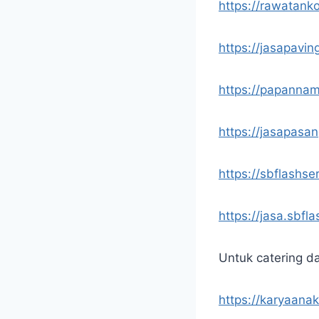
https://rawatank
https://jasapavin
https://papannam
https://jasapasa
https://sbflashse
https://jasa.sbfl
Untuk catering d
https://karyaana