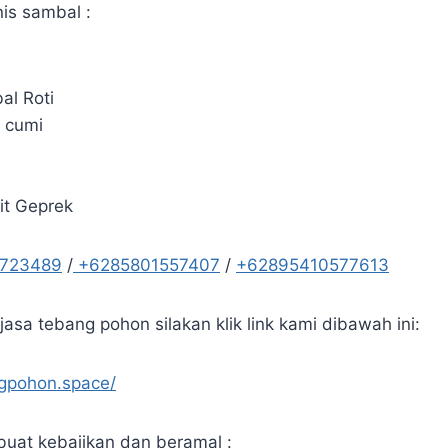
is sambal :
al Roti
 cumi
a
it Geprek
5723489
/
+6285801557407
/
+62895410577613
asa tebang pohon silakan klik link kami dibawah ini:
ngpohon.space/
uat kebajikan dan beramal :