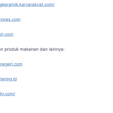
ngkeramik.karyarakyat.com/
rvices.com
ash.com
an produk makanan dan lainnya:
knegeri.com
tering.id
ily.com/