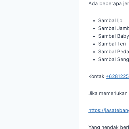
Ada beberapa jen
Sambal Ijo
Sambal Jamb
Sambal Baby
Sambal Teri
Sambal Ped
Sambal Seng
Kontak
+628122
Jika memerlukan j
https://jasateba
Yang hendak berb