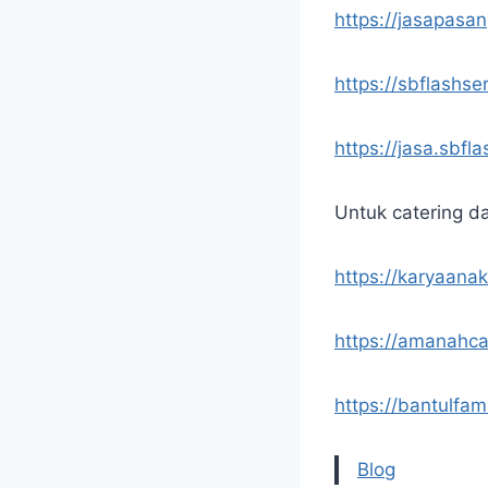
https://jasapasa
https://sbflashse
https://jasa.sbfl
Untuk catering d
https://karyaana
https://amanahca
https://bantulfam
Blog