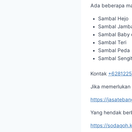
Ada beberapa m
Sambal Hejo
Sambal Jamba
Sambal Baby 
Sambal Teri
Sambal Peda
Sambal Sengi
Kontak
+628122
Jika memerlukan j
https://jasateba
Yang hendak berb
https://sodaqoh.