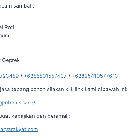
acam sambal :
l Roti
cumi
t Geprek
5723489
/
+6285801557407
/
+62895410577613
asa tebang pohon silakan klik link kami dibawah ini:
ngpohon.space/
uat kebajikan dan beramal :
karyarakyat.com