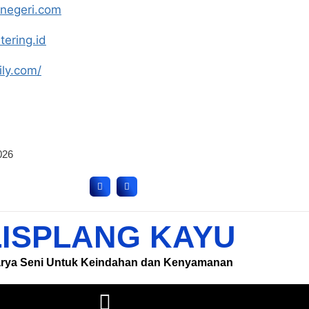
knegeri.com
tering.id
ily.com/