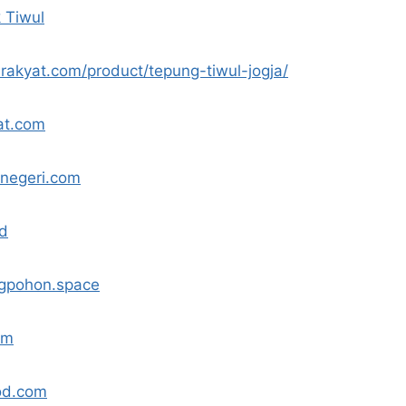
 Tiwul
arakyat.com/product/tepung-tiwul-jogja/
yat.com
knegeri.com
id
ngpohon.space
om
ood.com