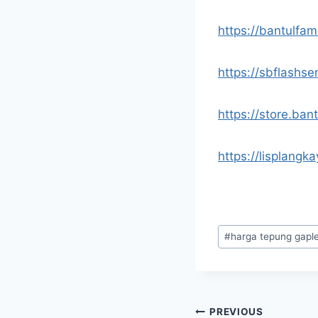
https://bantulfam
https://sbflashse
https://store.ba
https://lisplangk
#
harga tepung gaple
PREVIOUS