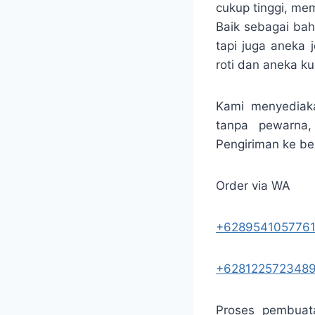
cukup tinggi, me
Baik sebagai ba
tapi juga aneka j
roti dan aneka k
Kami menyediaka
tanpa pewarna,
Pengiriman ke be
Order via WA
+628954105776
+628122572348
Proses pembuata