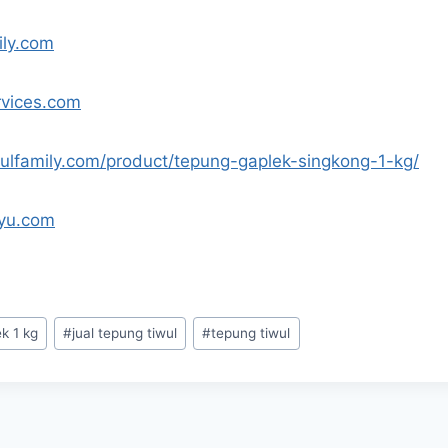
ily.com
rvices.com
ntulfamily.com/product/tepung-gaplek-singkong-1-kg/
ayu.com
k 1 kg
#
jual tepung tiwul
#
tepung tiwul