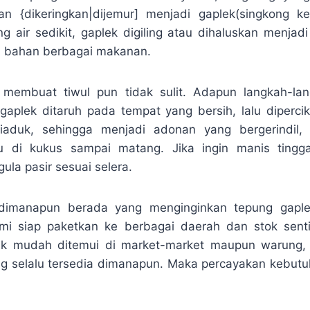
n {dikeringkan|dijemur] menjadi gaplek(singkong ke
g air sedikit, gaplek digiling atau dihaluskan menjad
i bahan berbagai makanan.
membuat tiwul pun tidak sulit. Adapun langkah-la
 gaplek ditaruh pada tempat yang bersih, lalu diperciki
diaduk, sehingga menjadi adonan yang bergerindil
u di kukus sampai matang. Jika ingin manis tingg
ula pasir sesuai selera.
dimanapun berada yang menginginkan tepung gaple
ami siap paketkan ke berbagai daerah dan stok sent
dak mudah ditemui di market-market maupun warung
ng selalu tersedia dimanapun. Maka percayakan kebut