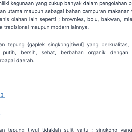
miliki kegunaan yang cukup banyak dalam pengolahan 
han utama maupun sebagai bahan campuran makanan ti
enis olahan lain seperti ; brownies, bolu, bakwan, mie
ue tradisional maupun modern lainnya.
n tepung {gaplek singkong|tiwul] yang berkualitas,
 putih, bersih, sehat, berbahan organik dengan 
rbagai daerah.
13
9
n tepung tiwul tidaklah sulit yaitu ; singkong yan