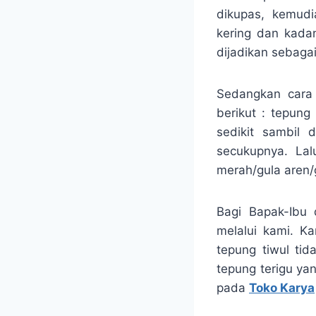
dikupas, kemudia
kering dan kadan
dijadikan sebaga
Sedangkan cara 
berikut : tepung
sedikit sambil 
secukupnya. Lal
merah/gula aren/g
Bagi Bapak-Ibu 
melalui kami. K
tepung tiwul ti
tepung terigu ya
pada
Toko Karya