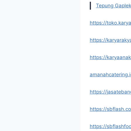
Tepung Gaplek
https://toko.kary
https://karyarak
https://karyaana
amanahcatering.
https://jasateba
https://sbflash.c
https://sbflashf