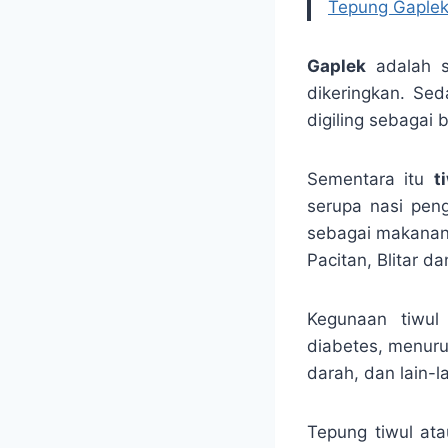
Tepung Gaplek
Gaplek
adalah s
dikeringkan. Se
digiling sebagai
Sementara itu
t
serupa nasi pen
sebagai makanan 
Pacitan, Blitar da
Kegunaan tiwul
diabetes, menuru
darah, dan lain-l
Tepung tiwul at