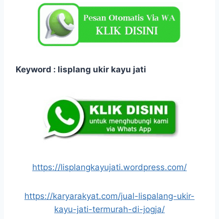
Keyword : lisplang ukir kayu jati
https://lisplangkayujati.wordpress.com/
https://karyarakyat.com/jual-lispalang-ukir-
kayu-jati-termurah-di-jogja/