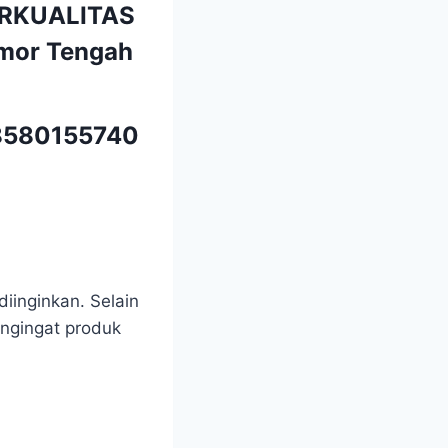
ERKUALITAS
mor Tengah
580155740
iinginkan. Selain
engingat produk