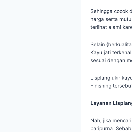
Sehingga cocok d
harga serta mutu
terlihat alami kar
Selain {berkualit
Kayu jati terken
sesuai dengan mo
Lisplang ukir kay
Finishing tersebut
Layanan Lisplan
Nah, jika mencar
paripurna. Sebab