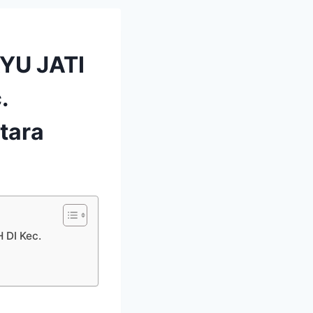
YU JATI
.
tara
DI Kec.