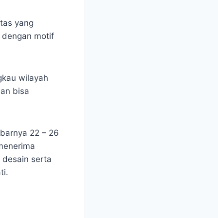
itas yang
i dengan motif
gkau wilayah
an bisa
ebarnya 22 – 26
 menerima
 desain serta
i.