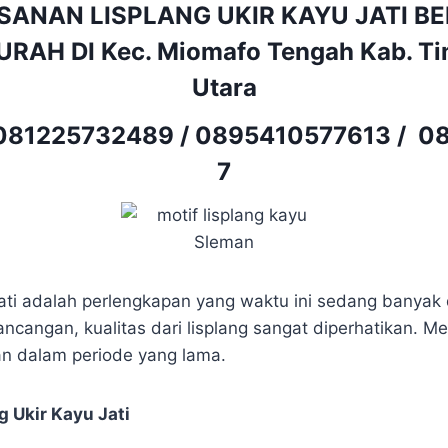
SANAN LISPLANG UKIR KAYU JATI B
RAH DI Kec. Miomafo Tengah Kab. Ti
Utara
081225732489
/
0895410577613
/
08
7
jati adalah perlengkapan yang waktu ini sedang banyak d
cangan, kualitas dari lisplang sangat diperhatikan. M
an dalam periode yang lama.
 Ukir Kayu Jati