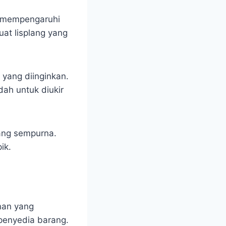
a mempengaruhi
at lisplang yang
 yang diinginkan.
ah untuk diukir
yang sempurna.
ik.
nan yang
penyedia barang.