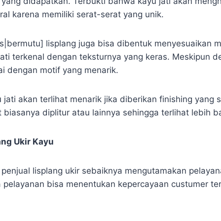
 yang didapatkan. Terbukti bahwa kayu jati akan mengha
ural karena memiliki serat-serat yang unik.
as|bermutu] lisplang juga bisa dibentuk menyesuaikan m
 jati terkenal dengan teksturnya yang keras. Meskipun 
ai dengan motif yang menarik.
 jati akan terlihat menarik jika diberikan finishing yang
t biasanya diplitur atau lainnya sehingga terlihat lebih b
ang Ukir Kayu
i penjual lisplang ukir sebaiknya mengutamakan pelaya
a pelayanan bisa menentukan kepercayaan custumer te