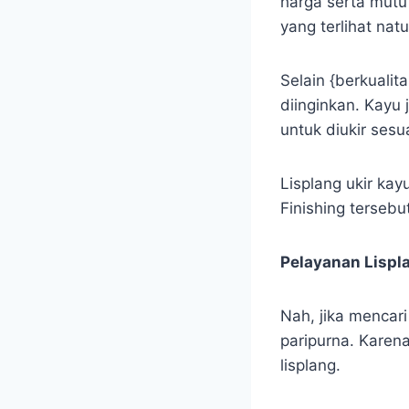
harga serta mutu
yang terlihat nat
Selain {berkualit
diinginkan. Kayu
untuk diukir sesu
Lisplang ukir kayu
Finishing tersebu
Pelayanan Lispl
Nah, jika mencar
paripurna. Karen
lisplang.