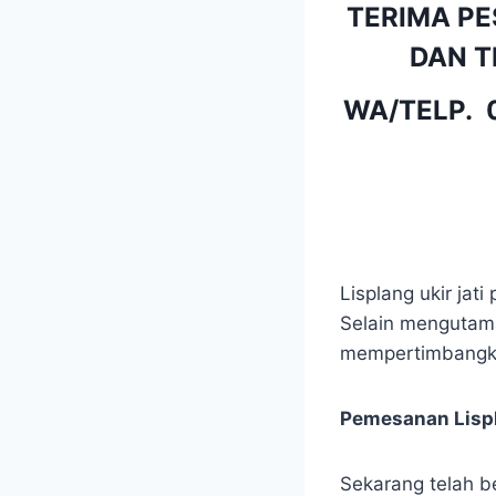
TERIMA PE
DAN TE
WA/TELP.
Lisplang ukir jat
Selain mengutamak
mempertimbangka
Pemesanan Lispl
Sekarang telah b