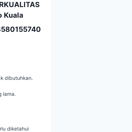
ERKUALITAS
o Kuala
580155740
ak dibutuhkan.
g lama.
lu diketahui