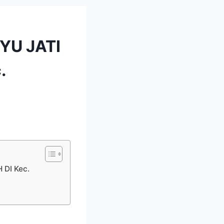
YU JATI
.
DI Kec.