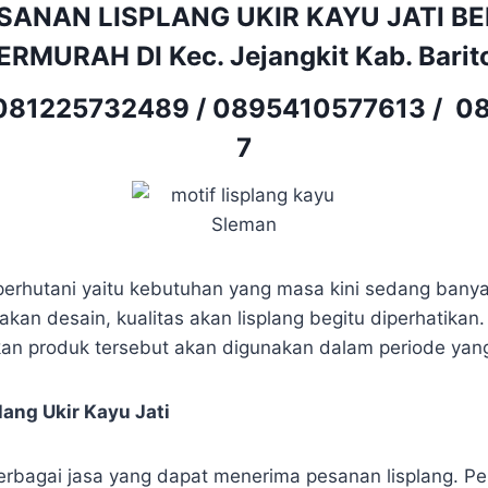
SANAN LISPLANG UKIR KAYU JATI B
RMURAH DI Kec. Jejangkit Kab. Barit
081225732489
/
0895410577613
/
08
7
i perhutani yaitu kebutuhan yang masa kini sedang bany
an desain, kualitas akan lisplang begitu diperhatikan.
n produk tersebut akan digunakan dalam periode yan
ang Ukir Kayu Jati
erbagai jasa yang dapat menerima pesanan lisplang. Per