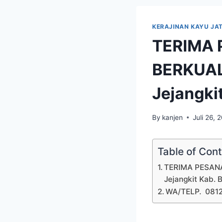
KERAJINAN KAYU JAT
TERIMA 
BERKUAL
Jejangkit
By
kanjen
Juli 26, 
Table of Con
TERIMA PESANA
Jejangkit Kab. B
WA/TELP. 081