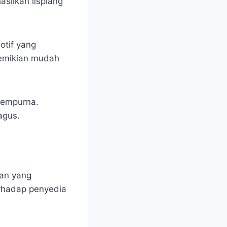
silkan lisplang
otif yang
demikian mudah
 sempurna.
agus.
nan yang
rhadap penyedia