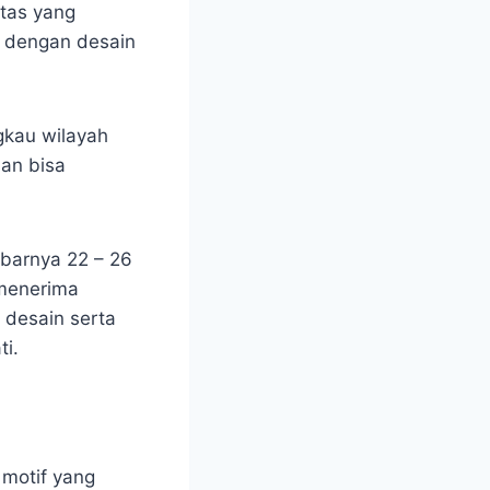
itas yang
i dengan desain
gkau wilayah
an bisa
ebarnya 22 – 26
 menerima
 desain serta
i.
motif yang