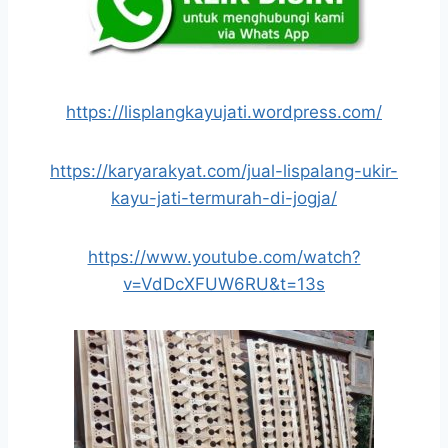
https://lisplangkayujati.wordpress.com/
https://karyarakyat.com/jual-lispalang-ukir-
kayu-jati-termurah-di-jogja/
https://www.youtube.com/watch?
v=VdDcXFUW6RU&t=13s