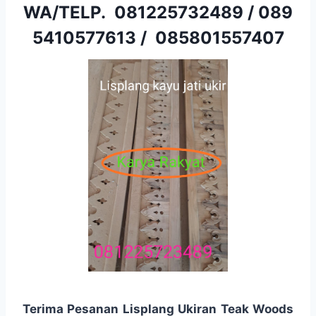
WA/TELP.
081225732489
/
089
5410577613
/
085801557407
Terima Pesanan Lisplang Ukiran Teak Woods