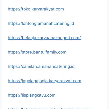
https://toko.karyarakyat.com
https://lontong.amanahcatering.id
https://belanja.karyaanaknegeri.com/
https://store.bantulfamily.com
https://camilan.amanahcatering.id
https://jagolagajogja.karyarakyat.com
https://lisplangkayu.com