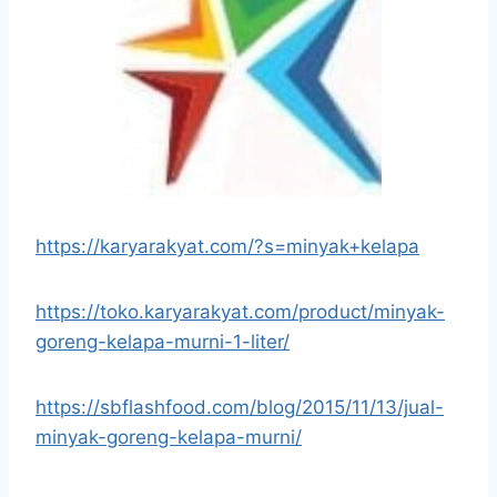
https://karyarakyat.com/?s=minyak+kelapa
https://toko.karyarakyat.com/product/minyak-
goreng-kelapa-murni-1-liter/
https://sbflashfood.com/blog/2015/11/13/jual-
minyak-goreng-kelapa-murni/