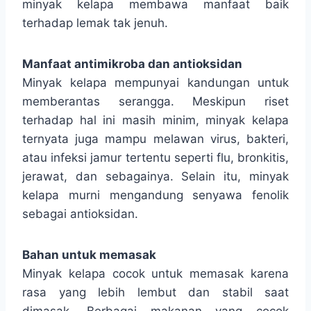
minyak kelapa membawa manfaat baik
terhadap lemak tak jenuh.
Manfaat antimikroba dan antioksidan
Minyak kelapa mempunyai kandungan untuk
memberantas serangga. Meskipun riset
terhadap hal ini masih minim, minyak kelapa
ternyata juga mampu melawan virus, bakteri,
atau infeksi jamur tertentu seperti flu, bronkitis,
jerawat, dan sebagainya. Selain itu, minyak
kelapa murni mengandung senyawa fenolik
sebagai antioksidan.
Bahan untuk memasak
Minyak kelapa cocok untuk memasak karena
rasa yang lebih lembut dan stabil saat
dimasak. Berbagai makanan yang cocok