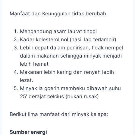
Manfaat dan Keunggulan tidak berubah.
Mengandung asam laurat tinggi
Kadar kolesterol nol (hasil lab terlampir)
Lebih cepat dalam penirisan, tidak nempel
dalam makanan sehingga minyak menjadi
lebih hemat
Makanan lebih kering dan renyah lebih
lezat.
Minyak la goerih membeku dibawah suhu
25′ derajat celcius (bukan rusak)
Berikut lima manfaat dari minyak kelapa:
Sumber energi