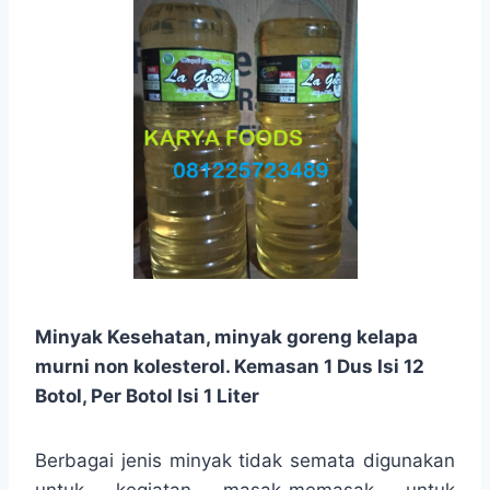
Minyak Kesehatan, minyak goreng kelapa
murni non kolesterol. Kemasan 1 Dus Isi 12
Botol, Per Botol Isi 1 Liter
Berbagai jenis minyak tidak semata digunakan
untuk kegiatan masak-memasak untuk