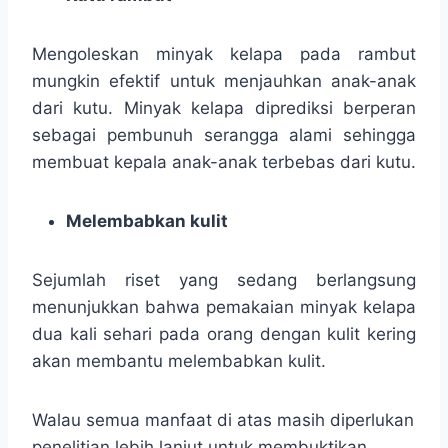
Mengoleskan minyak kelapa pada rambut
mungkin efektif untuk menjauhkan anak-anak
dari kutu. Minyak kelapa diprediksi berperan
sebagai pembunuh serangga alami sehingga
membuat kepala anak-anak terbebas dari kutu.
Melembabkan kulit
Sejumlah riset yang sedang berlangsung
menunjukkan bahwa pemakaian minyak kelapa
dua kali sehari pada orang dengan kulit kering
akan membantu melembabkan kulit.
Walau semua manfaat di atas masih diperlukan
penelitian lebih lanjut untuk membuktikan