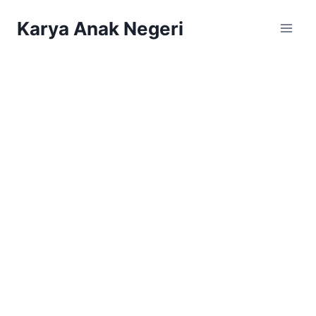
Karya Anak Negeri