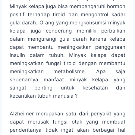
Minyak kelapa juga bisa mempengaruhi hormon
positif terhadap tiroid dan mengontrol kadar
gula darah. Orang yang mengkonsumsi minyak
kelapa juga cenderung memiliki perbaikan
dalam mengurangi gula darah karena kelapa
dapat membantu meningkatkan penggunaan
insulin dalam tubuh. Minyak kelapa dapat
meningkatkan fungsi tiroid dengan membantu
meningkatkan metabolisme. Apa saja
sebenarnya manfaat minyak kelapa yang
sangat penting untuk kesehatan dan
kecantikan tubuh manusia ?
Alzheimer merupakan satu dari penyakit yang
dapat merusak fungsi otak yang membuat
penderitanya tidak ingat akan berbagai hal