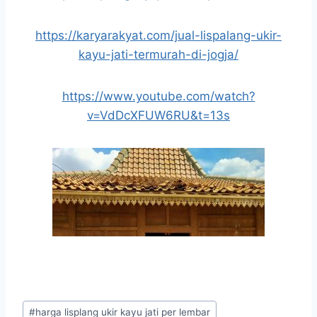
https://karyarakyat.com/jual-lispalang-ukir-
kayu-jati-termurah-di-jogja/
https://www.youtube.com/watch?
v=VdDcXFUW6RU&t=13s
#
harga lisplang ukir kayu jati per lembar