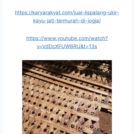
https://karyarakyat.com/jual-lispalang-ukir-
kayu-jati-termurah-di-jogja/
https://www.youtube.com/watch?
v=VdDcXFUW6RU&t=13s