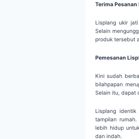
Terima Pesanan L
Lisplang ukir ja
Selain mengunggu
produk tersebut 
Pemesanan Lispl
Kini sudah berba
bilahpapan merup
Selain itu, dapa
Lisplang identi
tampilan rumah.
lebih hidup untu
dan indah.