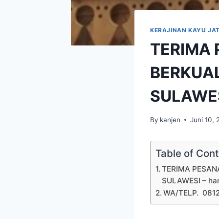
KERAJINAN KAYU JAT
TERIMA 
BERKUAL
SULAWE
By
kanjen
Juni 10, 
Table of Con
TERIMA PESANA
SULAWESI – han
WA/TELP. 081