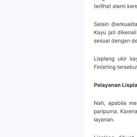
terlihat alami kar
Selain {berkuali
Kayu jati dikena
sesuai dengan de
Lisplang ukir ka
Finishing tersebut
Pelayanan Lispl
Nah, apabila men
paripurna. Kare
layanan.