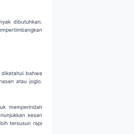
anyak dibutuhkan.
 mempertimbangkan
u diketahui bahwa
masan atau joglo.
ntuk memperindah
enunjukkan kesan
bih tersusun rapi