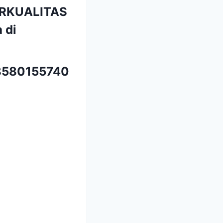
ERKUALITAS
 di
580155740