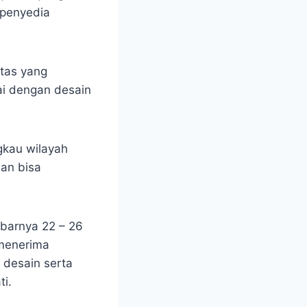
 penyedia
itas yang
ai dengan desain
gkau wilayah
an bisa
ebarnya 22 – 26
 menerima
 desain serta
i.