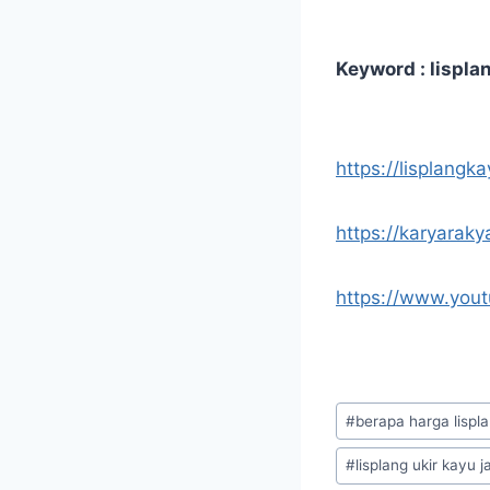
Keyword : lisplan
https://lisplangk
https://karyaraky
https://www.yo
#
berapa harga lispl
#
lisplang ukir kayu 