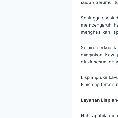
sudah berumur tu
Sehingga cocok d
mempengaruhi har
menghasilkan lis
Selain {berkualit
diinginkan. Kayu
diukir sesuai de
Lisplang ukir kay
Finishing tersebut
Layanan Lisplan
Nah, apabila men