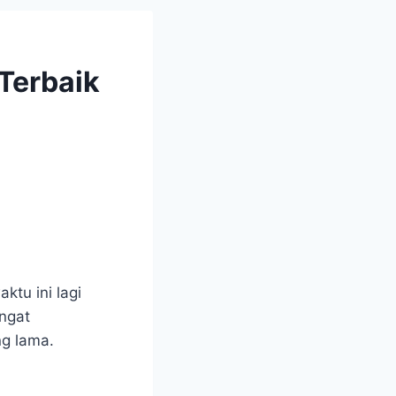
Terbaik
ktu ini lagi
angat
ng lama.