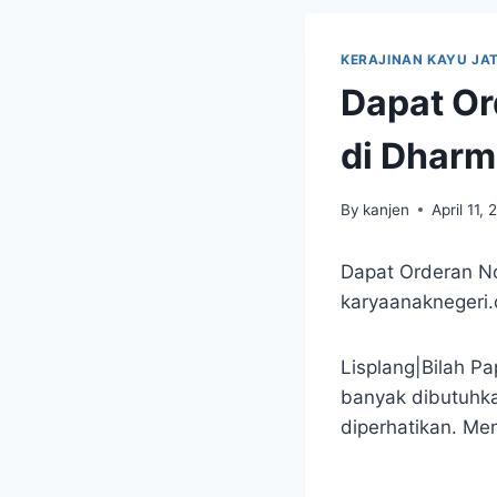
KERAJINAN KAYU JAT
Dapat Or
di Dharm
By
kanjen
April 11, 
Dapat Orderan No
karyaanaknegeri
Lisplang|Bilah Pa
banyak dibutuhka
diperhatikan. Me