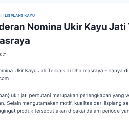
I
|
LISPLANG KAYU
deran Nomina Ukir Kayu Jati 
asraya
2021
mina Ukir Kayu Jati Terbaik di Dharmasraya – hanya di
.com
pan} ukir jati perhutani merupakan perlengkapan yang wa
n. Selain mengutamakan motif, kualitas dari lisplang s
ngingat produk tersebut akan dipakai dalam periode ya