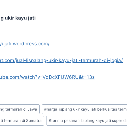
g ukir kayu jati
ayujati.wordpress.com/
at.com/jual-lispalang-ukir-kayu-jati-termurah-di-jogja/
utube.com/watch?v=VdDcXFUW6RU&t=13s
ang termurah di Jawa
#
harga lisplang ukir kayu jati berkualitas te
jati termurah di Sumatra
#
terima pesanan lisplang kayu jati super d