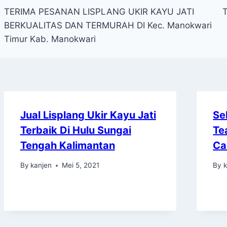
TERIMA PESANAN LISPLANG UKIR KAYU JATI
T
BERKUALITAS DAN TERMURAH DI Kec. Manokwari
Timur Kab. Manokwari
Jual Lisplang Ukir Kayu Jati
Se
Terbaik Di Hulu Sungai
Te
Tengah Kalimantan
Ca
By
kanjen
Mei 5, 2021
By
k