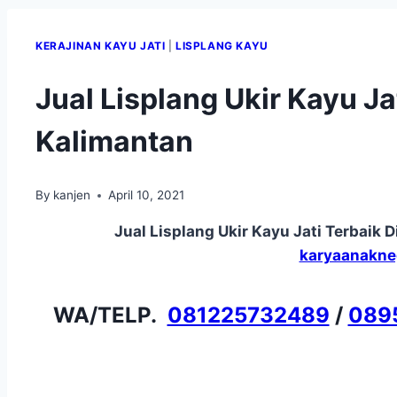
KERAJINAN KAYU JATI
|
LISPLANG KAYU
Jual Lisplang Ukir Kayu J
Kalimantan
By
kanjen
April 10, 2021
Jual Lisplang Ukir Kayu Jati Terbaik 
karyaanakne
WA/TELP.
081225732489
/
089