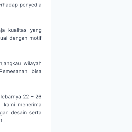
erhadap penyedia
ja kualitas yang
suai dengan motif
njangkau wilayah
 Pemesanan bisa
 lebarnya 22 – 26
tu kami menerima
ngan desain serta
i.