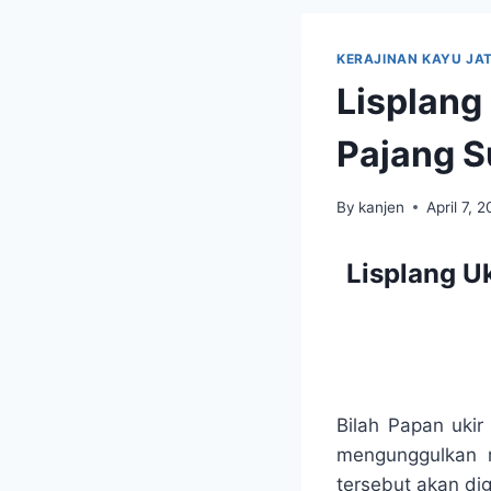
KERAJINAN KAYU JAT
Lisplang
Pajang S
By
kanjen
April 7, 
Lisplang U
Bilah Papan ukir
mengunggulkan r
tersebut akan di