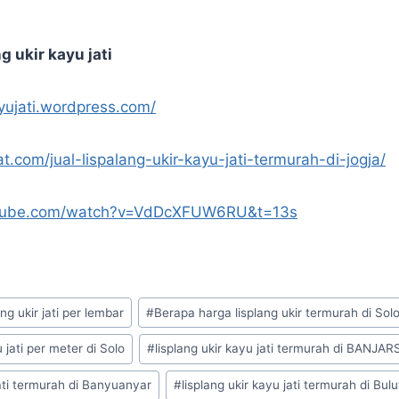
g ukir kayu jati
ayujati.wordpress.com/
at.com/jual-lispalang-ukir-kayu-jati-termurah-di-jogja/
utube.com/watch?v=VdDcXFUW6RU&t=13s
ng ukir jati per lembar
#
Berapa harga lisplang ukir termurah di Sol
 jati per meter di Solo
#
lisplang ukir kayu jati termurah di BANJAR
jati termurah di Banyuanyar
#
lisplang ukir kayu jati termurah di Bul