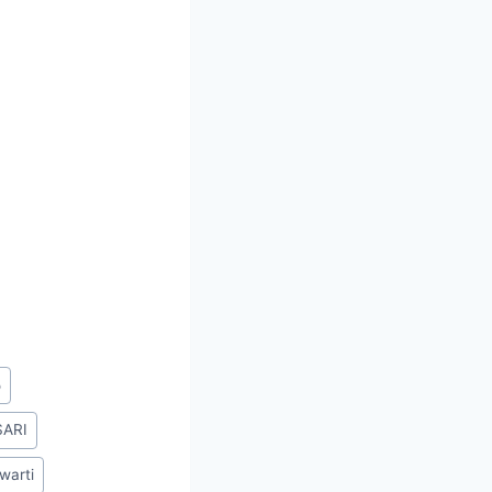
o
SARI
uwarti