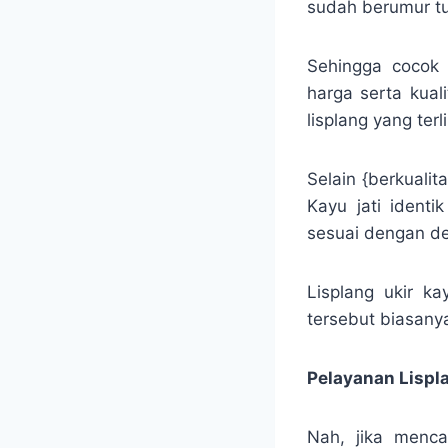
sudah berumur tua
Sehingga cocok 
harga serta kual
lisplang yang terl
Selain {berkualit
Kayu jati ident
sesuai dengan de
Lisplang ukir ka
tersebut biasanya 
Pelayanan Lispl
Nah, jika menca