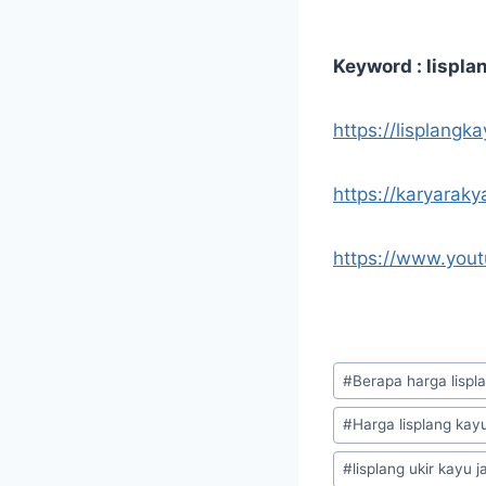
Keyword : lisplan
https://lisplangk
https://karyaraky
https://www.yo
Post
#
Berapa harga lispla
Tags:
#
Harga lisplang kayu
#
lisplang ukir kayu 