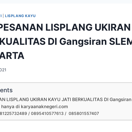
I
|
LISPLANG KAYU
PESANAN LISPLANG UKIRAN
RKUALITAS DI Gangsiran SL
ARTA
2021
tents
N LISPLANG UKIRAN KAYU JATI BERKUALITAS DI Gangsira
hanya di karyaanaknegeri.com
81225732489 / 0895410577613 / 085801557407