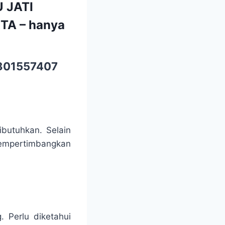
 JATI
TA – hanya
01557407
ibutuhkan. Selain
 mempertimbangkan
 Perlu diketahui