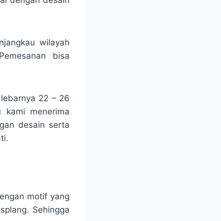
njangkau wilayah
 Pemesanan bisa
 lebarnya 22 – 26
tu kami menerima
ngan desain serta
i.
engan motif yang
isplang. Sehingga