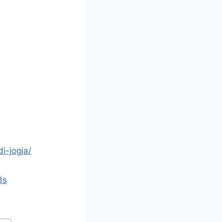
i-jogja/
3s