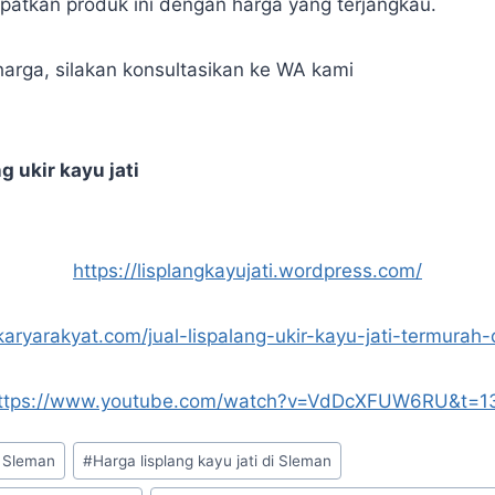
atkan produk ini dengan harga yang terjangkau.
harga, silakan konsultasikan ke WA kami
g ukir kayu jati
https://lisplangkayujati.wordpress.com/
/karyarakyat.com/jual-lispalang-ukir-kayu-jati-termurah-d
ttps://www.youtube.com/watch?v=VdDcXFUW6RU&t=1
n Sleman
#
Harga lisplang kayu jati di Sleman