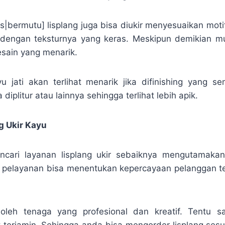
as|bermutu] lisplang juga bisa diukir menyesuaikan moti
k dengan teksturnya yang keras. Meskipun demikian m
sain yang menarik.
yu jati akan terlihat menarik jika difinishing yang se
diplitur atau lainnya sehingga terlihat lebih apik.
g Ukir Kayu
ncari layanan lisplang ukir sebaiknya mengutamaka
 pelayanan bisa menentukan kepercayaan pelanggan t
 oleh tenaga yang profesional dan kreatif. Tentu sa
t terjamin. Sehingga anda bisa mengorder lisplang ses