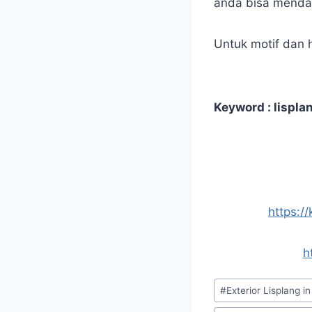
anda bisa mendap
Untuk motif dan 
Keyword : lisplan
https:/
h
#
Exterior Lisplang i