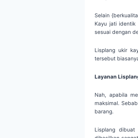
Selain {berkualit
Kayu jati identi
sesuai dengan de
Lisplang ukir ka
tersebut biasanya 
Layanan Lisplan
Nah, apabila me
maksimal. Sebab
barang.
Lisplang dibuat
dihasilkan sanga