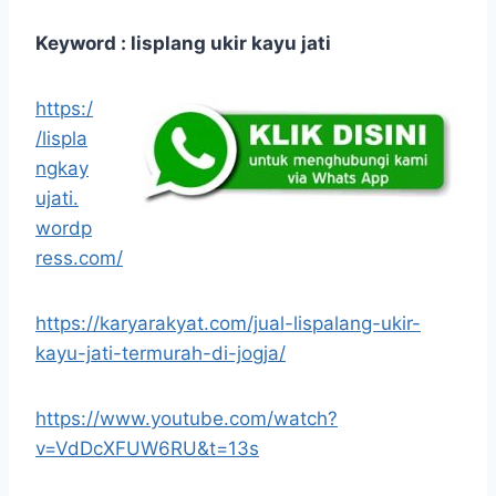
Keyword : lisplang ukir kayu jati
https:/
/lispla
ngkay
ujati.
wordp
ress.com/
https://karyarakyat.com/jual-lispalang-ukir-
kayu-jati-termurah-di-jogja/
https://www.youtube.com/watch?
v=VdDcXFUW6RU&t=13s