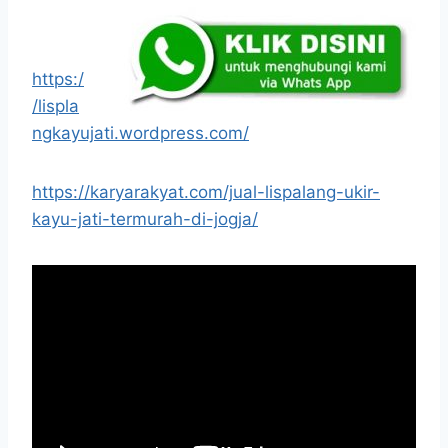
https:/
/lispla
ngkayujati.wordpress.com/
https://karyarakyat.com/jual-lispalang-ukir-
kayu-jati-termurah-di-jogja/