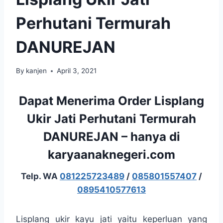
Perhutani Termurah
DANUREJAN
By
kanjen
April 3, 2021
Dapat Menerima Order Lisplang
Ukir Jati Perhutani Termurah
DANUREJAN – hanya di
karyaanaknegeri.com
Telp. WA
081225723489
/
085801557407
/
0895410577613
Lisplang ukir kayu jati yaitu keperluan yang