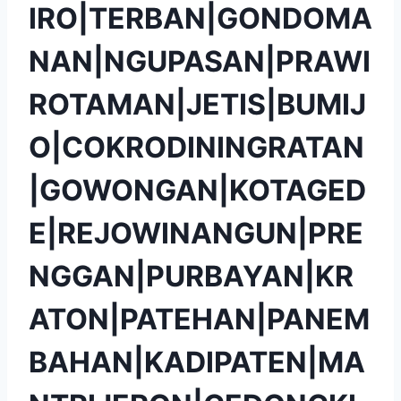
IRO|TERBAN|GONDOMA
NAN|NGUPASAN|PRAWI
ROTAMAN|JETIS|BUMIJ
O|COKRODININGRATAN
|GOWONGAN|KOTAGED
E|REJOWINANGUN|PRE
NGGAN|PURBAYAN|KR
ATON|PATEHAN|PANEM
BAHAN|KADIPATEN|MA