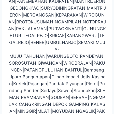
AN|PANEMBAHAN|KADIPATEN|MANTRIJERON
|GEDONGKIWO|SURYODININGRATAN|MANTRIJ
ERON|MERGANGSAN|KEPARAKAN|WIROGUN
AN|BROTOKUSUMAN|NGAMPILAN|NOTOPRAJ
AN|PAKUALAMAN|PURWOKINANTI|GUNUNGK
ETUR|TEGALREJO|KRICAK|KARANGWARU|TE
GALREJO|BENER|UMBULHARJO|SEMAKI|MUJ
A-
MUJU|TAHUNAN|WARUNGBOTO|PANDEYAN|
SOROSUTAN|GIWANGAN|WIROBRAJAN|PAKU
NCEN|PATANGPULUHAN|BANTUL|Bambang
Lipuro|Banguntapan|Dlingo|Imogiri|Jetis|Kasiha
n|Kretek|Pajangan|Pandak|Piyungan|Pleret|Pu
ndong|Sanden|Sedayu|Sewon|Srandakan|SLE
MAN|PRAMBANAN|GODEAN|BERBAH|NGEMP
LAK|CANGKRINGAN|DEPOK|GAMPING|KALAS
AN|MINGGIR|MLATI|MOYUDAN|NGAGLIK|PAK