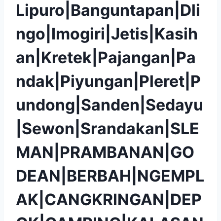
Lipuro|Banguntapan|Dli
ngo|Imogiri|Jetis|Kasih
an|Kretek|Pajangan|Pa
ndak|Piyungan|Pleret|P
undong|Sanden|Sedayu
|Sewon|Srandakan|SLE
MAN|PRAMBANAN|GO
DEAN|BERBAH|NGEMPL
AK|CANGKRINGAN|DEP