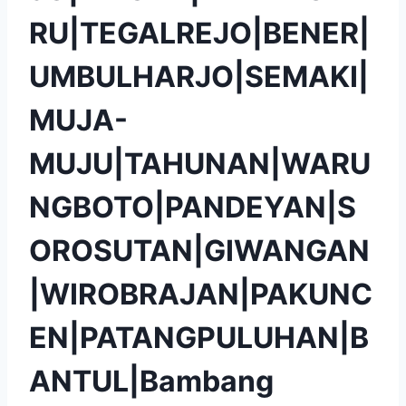
RU|TEGALREJO|BENER|
UMBULHARJO|SEMAKI|
MUJA-
MUJU|TAHUNAN|WARU
NGBOTO|PANDEYAN|S
OROSUTAN|GIWANGAN
|WIROBRAJAN|PAKUNC
EN|PATANGPULUHAN|B
ANTUL|Bambang