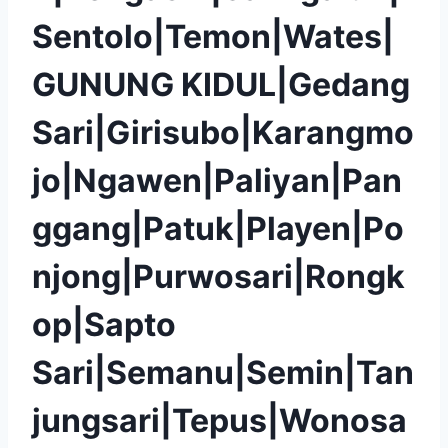
Sentolo|Temon|Wates|
GUNUNG KIDUL|Gedang
Sari|Girisubo|Karangmo
jo|Ngawen|Paliyan|Pan
ggang|Patuk|Playen|Po
njong|Purwosari|Rongk
op|Sapto
Sari|Semanu|Semin|Tan
jungsari|Tepus|Wonosa