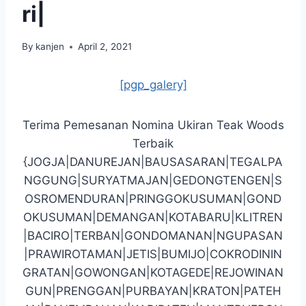
ri|
By
kanjen
April 2, 2021
[pgp_galery]
Terima Pemesanan Nomina Ukiran Teak Woods
Terbaik
{JOGJA|DANUREJAN|BAUSASARAN|TEGALPA
NGGUNG|SURYATMAJAN|GEDONGTENGEN|S
OSROMENDURAN|PRINGGOKUSUMAN|GOND
OKUSUMAN|DEMANGAN|KOTABARU|KLITREN
|BACIRO|TERBAN|GONDOMANAN|NGUPASAN
|PRAWIROTAMAN|JETIS|BUMIJO|COKRODININ
GRATAN|GOWONGAN|KOTAGEDE|REJOWINAN
GUN|PRENGGAN|PURBAYAN|KRATON|PATEH