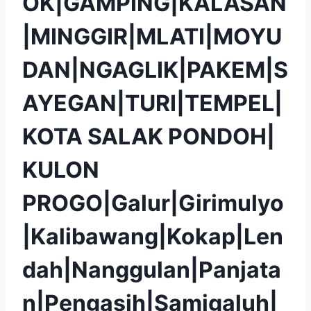
OK|GAMPING|KALASAN
|MINGGIR|MLATI|MOYU
DAN|NGAGLIK|PAKEM|S
AYEGAN|TURI|TEMPEL|
KOTA SALAK PONDOH|
KULON
PROGO|Galur|Girimulyo
|Kalibawang|Kokap|Len
dah|Nanggulan|Panjata
n|Pengasih|Samigaluh|