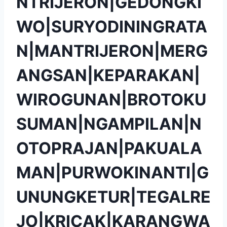
NTRIJERON|GEDONGKI
WO|SURYODININGRATA
N|MANTRIJERON|MERG
ANGSAN|KEPARAKAN|
WIROGUNAN|BROTOKU
SUMAN|NGAMPILAN|N
OTOPRAJAN|PAKUALA
MAN|PURWOKINANTI|G
UNUNGKETUR|TEGALRE
JO|KRICAK|KARANGWA