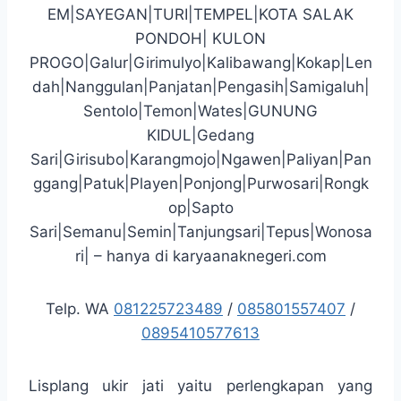
EM|SAYEGAN|TURI|TEMPEL|KOTA SALAK
PONDOH| KULON
PROGO|Galur|Girimulyo|Kalibawang|Kokap|Len
dah|Nanggulan|Panjatan|Pengasih|Samigaluh|
Sentolo|Temon|Wates|GUNUNG
KIDUL|Gedang
Sari|Girisubo|Karangmojo|Ngawen|Paliyan|Pan
ggang|Patuk|Playen|Ponjong|Purwosari|Rongk
op|Sapto
Sari|Semanu|Semin|Tanjungsari|Tepus|Wonosa
ri| – hanya di karyaanaknegeri.com
Telp. WA
081225723489
/
085801557407
/
0895410577613
Lisplang ukir jati yaitu perlengkapan yang