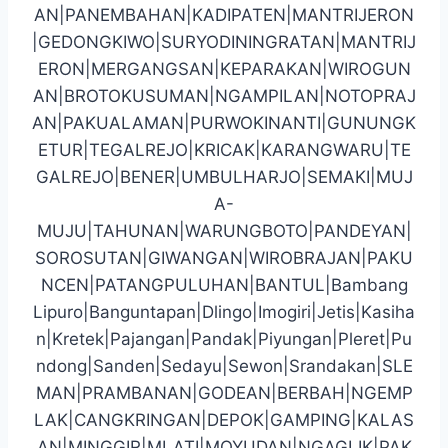
AN|PANEMBAHAN|KADIPATEN|MANTRIJERON
|GEDONGKIWO|SURYODININGRATAN|MANTRIJ
ERON|MERGANGSAN|KEPARAKAN|WIROGUN
AN|BROTOKUSUMAN|NGAMPILAN|NOTOPRAJ
AN|PAKUALAMAN|PURWOKINANTI|GUNUNGK
ETUR|TEGALREJO|KRICAK|KARANGWARU|TE
GALREJO|BENER|UMBULHARJO|SEMAKI|MUJ
A-
MUJU|TAHUNAN|WARUNGBOTO|PANDEYAN|
SOROSUTAN|GIWANGAN|WIROBRAJAN|PAKU
NCEN|PATANGPULUHAN|BANTUL|Bambang
Lipuro|Banguntapan|Dlingo|Imogiri|Jetis|Kasiha
n|Kretek|Pajangan|Pandak|Piyungan|Pleret|Pu
ndong|Sanden|Sedayu|Sewon|Srandakan|SLE
MAN|PRAMBANAN|GODEAN|BERBAH|NGEMP
LAK|CANGKRINGAN|DEPOK|GAMPING|KALAS
AN|MINGGIR|MLATI|MOYUDAN|NGAGLIK|PAK