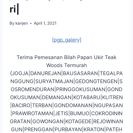
ri|
By
kanjen
April 1, 2021
[pgp_galery]
Terima Pemesanan Bilah Papan Ukir Teak
Woods Termurah
{JOGJA|DANUREJAN|BAUSASARAN|TEGALPA
NGGUNG|SURYATMAJAN|GEDONGTENGEN|S
OSROMENDURAN|PRINGGOKUSUMAN|GOND
OKUSUMAN|DEMANGAN|KOTABARU|KLITREN
|BACIRO|TERBAN|GONDOMANAN|NGUPASAN
|PRAWIROTAMAN|JETIS|BUMIJO|COKRODININ
GRATAN|GOWONGAN|KOTAGEDE|REJOWINAN
GUN|PRENGGAN|PURBAYAN|KRATON|PATEH