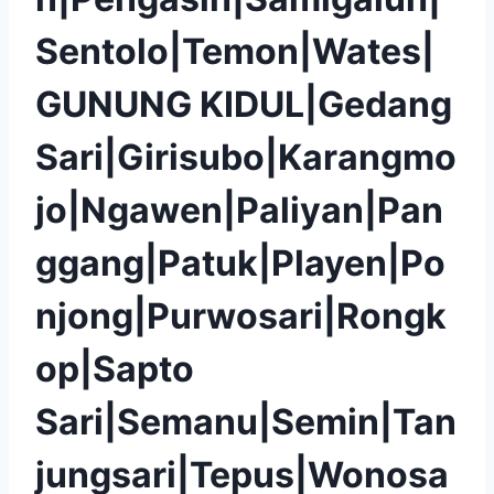
Sentolo|Temon|Wates|
GUNUNG KIDUL|Gedang
Sari|Girisubo|Karangmo
jo|Ngawen|Paliyan|Pan
ggang|Patuk|Playen|Po
njong|Purwosari|Rongk
op|Sapto
Sari|Semanu|Semin|Tan
jungsari|Tepus|Wonosa