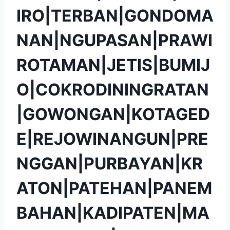
IRO|TERBAN|GONDOMA
NAN|NGUPASAN|PRAWI
ROTAMAN|JETIS|BUMIJ
O|COKRODININGRATAN
|GOWONGAN|KOTAGED
E|REJOWINANGUN|PRE
NGGAN|PURBAYAN|KR
ATON|PATEHAN|PANEM
BAHAN|KADIPATEN|MA