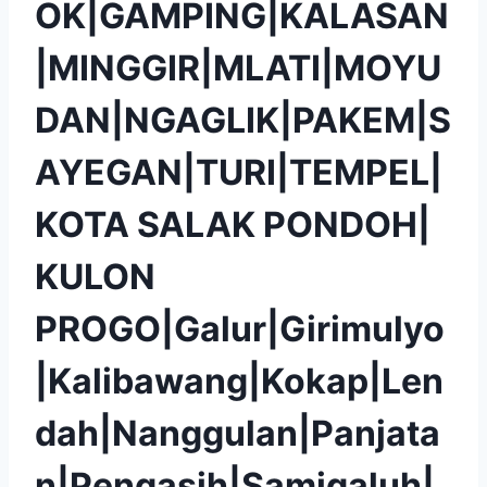
OK|GAMPING|KALASAN
|MINGGIR|MLATI|MOYU
DAN|NGAGLIK|PAKEM|S
AYEGAN|TURI|TEMPEL|
KOTA SALAK PONDOH|
KULON
PROGO|Galur|Girimulyo
|Kalibawang|Kokap|Len
dah|Nanggulan|Panjata
n|Pengasih|Samigaluh|