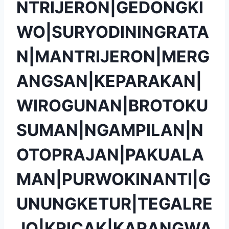
NTRIJERON|GEDONGKI
WO|SURYODININGRATA
N|MANTRIJERON|MERG
ANGSAN|KEPARAKAN|
WIROGUNAN|BROTOKU
SUMAN|NGAMPILAN|N
OTOPRAJAN|PAKUALA
MAN|PURWOKINANTI|G
UNUNGKETUR|TEGALRE
JO|KRICAK|KARANGWA