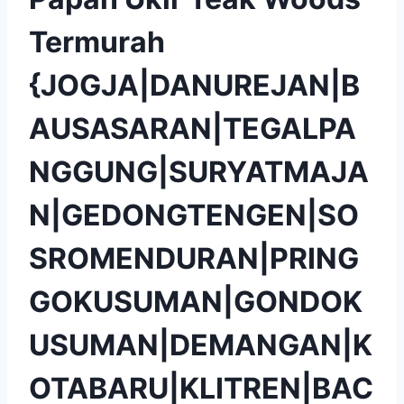
Termurah
{JOGJA|DANUREJAN|B
AUSASARAN|TEGALPA
NGGUNG|SURYATMAJA
N|GEDONGTENGEN|SO
SROMENDURAN|PRING
GOKUSUMAN|GONDOK
USUMAN|DEMANGAN|K
OTABARU|KLITREN|BAC