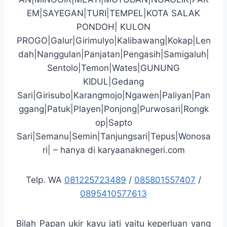
EM|SAYEGAN|TURI|TEMPEL|KOTA SALAK
PONDOH| KULON
PROGO|Galur|Girimulyo|Kalibawang|Kokap|Len
dah|Nanggulan|Panjatan|Pengasih|Samigaluh|
Sentolo|Temon|Wates|GUNUNG
KIDUL|Gedang
Sari|Girisubo|Karangmojo|Ngawen|Paliyan|Pan
ggang|Patuk|Playen|Ponjong|Purwosari|Rongk
op|Sapto
Sari|Semanu|Semin|Tanjungsari|Tepus|Wonosa
ri| – hanya di karyaanaknegeri.com
Telp. WA
081225723489
/
085801557407
/
0895410577613
Bilah Papan ukir kayu jati yaitu keperluan yang