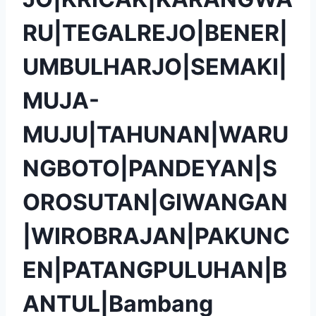
RU|TEGALREJO|BENER|
UMBULHARJO|SEMAKI|
MUJA-
MUJU|TAHUNAN|WARU
NGBOTO|PANDEYAN|S
OROSUTAN|GIWANGAN
|WIROBRAJAN|PAKUNC
EN|PATANGPULUHAN|B
ANTUL|Bambang