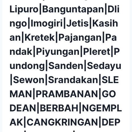
Lipuro|Banguntapan|Dli
ngo|Imogiri|Jetis|Kasih
an|Kretek|Pajangan|Pa
ndak|Piyungan|Pleret|P
undong|Sanden|Sedayu
|Sewon|Srandakan|SLE
MAN|PRAMBANAN|GO
DEAN|BERBAH|NGEMPL
AK|CANGKRINGAN|DEP