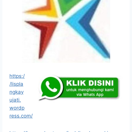
https:/
/lispla
ngkay
ujati.
wordp
ress.com/