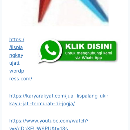
https:/
/lispla
ngkay
ujati.
wordp
ress.com/
https://karyarakyat.com/jual-lispalang-ukir-
kayu-jati-termurah-di-jogja/
https://www.youtube.com/watch?
v=VdDcXFUW6RU&t=13s